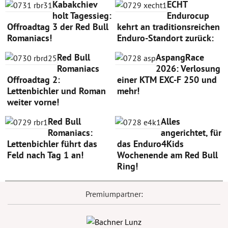
Kabakchiev
ECHT
holt Tagessieg:
Endurocup
Offroadtag 3 der Red Bull
kehrt an traditionsreichen
Romaniacs!
Enduro-Standort zurück:
Red Bull
AspangRace
Romaniacs
2026: Verlosung
Offroadtag 2:
einer KTM EXC-F 250 und
Lettenbichler und Roman
mehr!
weiter vorne!
Red Bull
Alles
Romaniacs:
angerichtet, für
Lettenbichler führt das
das Enduro4Kids
Feld nach Tag 1 an!
Wochenende am Red Bull
Ring!
Premiumpartner: