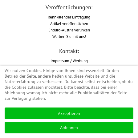
Veröffentlichungen:
Rennkalender Eintragung
Artikel veröffentlichen
Enduro-Austria verlinken
Werben Sie mit uns!
Kontakt:
Impressum / Werbung
Datenschutzinformation
Wir nutzen Cookies. Einige von ihnen sind essenziell für den
Informationspflicht WKO
Betrieb der Seite, andere helfen uns, diese Website und die
AGB
Nutzererfahrung zu verbessern. Du kannst selbst entscheiden, ob du
die Cookies zulassen möchtest. Bitte beachte, dass bei einer
Ablehnung womöglich nicht mehr alle Funktionalitäten der Seite
zur Verfügung stehen.
Begriff "Enduro" auf Wikipedia
Akzeptieren
#enduroaustria, #wirlebenenduro #enduroaustriaracingteam
Enduro-Austria, Enduro, Endurosport, Endurocross, Endurotraining, Endurotouren,
Ablehnen
Endurorennen, Hardenduro, Extreme Enduro