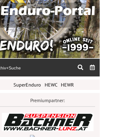
chiv+Suche
SuperEnduro
HEWC
HEWR
Premiumpartner: