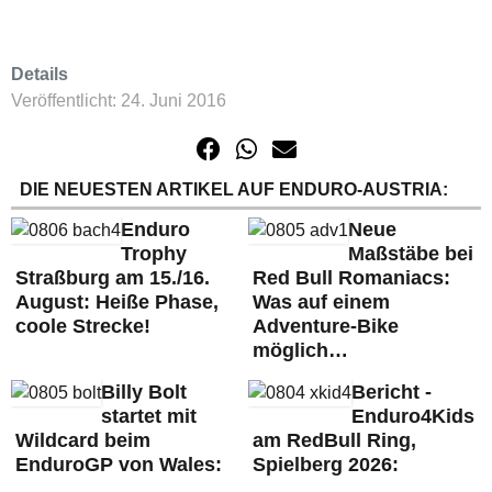
Details
Veröffentlicht: 24. Juni 2016
DIE NEUESTEN ARTIKEL AUF ENDURO-AUSTRIA:
Enduro
Neue
Trophy
Maßstäbe bei
Straßburg am 15./16.
Red Bull Romaniacs:
August: Heiße Phase,
Was auf einem
coole Strecke!
Adventure-Bike
möglich…
Billy Bolt
Bericht -
startet mit
Enduro4Kids
Wildcard beim
am RedBull Ring,
EnduroGP von Wales:
Spielberg 2026: