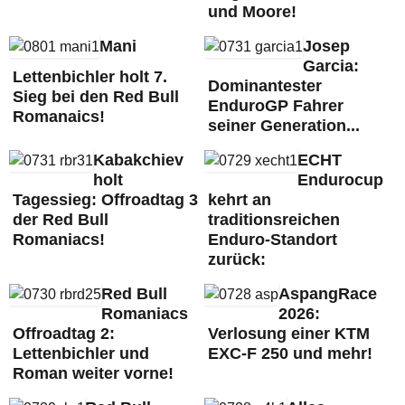
und Moore!
Mani
Josep
Garcia:
Lettenbichler holt 7.
Dominantester
Sieg bei den Red Bull
EnduroGP Fahrer
Romanaics!
seiner Generation...
Kabakchiev
ECHT
holt
Endurocup
Tagessieg: Offroadtag 3
kehrt an
der Red Bull
traditionsreichen
Romaniacs!
Enduro-Standort
zurück:
Red Bull
AspangRace
Romaniacs
2026:
Offroadtag 2:
Verlosung einer KTM
Lettenbichler und
EXC-F 250 und mehr!
Roman weiter vorne!