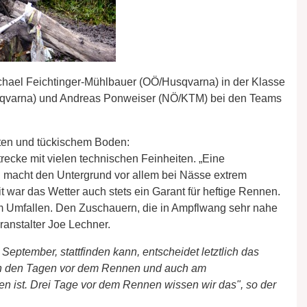
chael Feichtinger-Mühlbauer (OÖ/Husqvarna) in der Klasse
Husqvarna) und Andreas Ponweiser (NÖ/KTM) bei den Teams
ten und tückischem Boden:
ecke mit vielen technischen Feinheiten. „Eine
l macht den Untergrund vor allem bei Nässe extrem
t war das Wetter auch stets ein Garant für heftige Rennen.
m Umfallen. Den Zuschauern, die in Ampflwang sehr nahe
ranstalter Joe Lechner.
ptember, stattfinden kann, entscheidet letztlich das
 in den Tagen vor dem Rennen und auch am
 ist. Drei Tage vor dem Rennen wissen wir das", so der