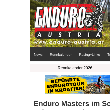
News
Rennkalender
Racing+Links
T
Rennkalender 2026
Enduro Masters im S