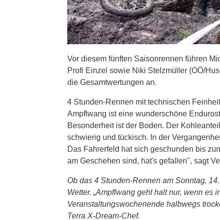
Vor diesem fünften Saisonrennen führen Mi
Profi Einzel sowie Niki Stelzmüller (OÖ/
die Gesamtwertungen an.
4 Stunden-Rennen mit technischen Feinhei
Ampflwang ist eine wunderschöne Endurostr
Besonderheit ist der Boden. Der Kohleantei
schwierig und tückisch. In der Vergangenhei
Das Fahrerfeld hat sich geschunden bis zu
am Geschehen sind, hat's gefallen", sagt Ve
Ob das 4 Stunden-Rennen am Sonntag, 14. Se
Wetter. „Ampflwang geht halt nur, wenn es
Veranstaltungswochenende halbwegs trocken
Terra X-Dream-Chef.