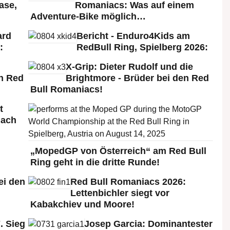
ase,
Romaniacs: Was auf einem
Adventure-Bike möglich…
ard
Bericht - Enduro4Kids am
:
RedBull Ring, Spielberg 2026:
X-Grip: Dieter Rudolf und die
n Red
Brightmore - Brüder bei den Red
Bull Romaniacs!
t
nach
„MopedGP von Österreich“ am Red Bull
Ring geht in die dritte Runde!
ei den
Red Bull Romaniacs 2026:
:
Lettenbichler siegt vor
Kabakchiev und Moore!
. Sieg
Josep Garcia: Dominantester