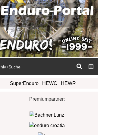
chiv+Suche
SuperEnduro
HEWC
HEWR
Premiumpartner: