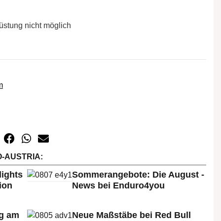
rüstung nicht möglich
m
-AUSTRIA:
lights
Sommerangebote: Die August -
ion
News bei Enduro4you
rg am
Neue Maßstäbe bei Red Bull