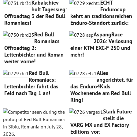
Kabakchiev
ECHT
holt Tagessieg:
Endurocup
Offroadtag 3 der Red Bull
kehrt an traditionsreichen
Romaniacs!
Enduro-Standort zurück:
Red Bull
AspangRace
Romaniacs
2026: Verlosung
Offroadtag 2:
einer KTM EXC-F 250 und
Lettenbichler und Roman
mehr!
weiter vorne!
Red Bull
Alles
Romaniacs:
angerichtet, für
Lettenbichler führt das
das Enduro4Kids
Feld nach Tag 1 an!
Wochenende am Red Bull
Ring!
Stark Future
stellt die
VARG MX und EX Factory
Editions vor: