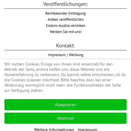
Veröffentlichungen:
Rennkalender Eintragung
Artikel veröffentlichen
Enduro-Austria verlinken
Werben Sie mit uns!
Kontakt:
Impressum / Werbung
Datenschutzinformation
Wir nutzen Cookies. Einige von ihnen sind essenziell für den
Informationspflicht WKO
Betrieb der Seite, andere helfen uns, diese Website und die
AGB
Nutzererfahrung zu verbessern. Du kannst selbst entscheiden, ob du
die Cookies zulassen möchtest. Bitte beachte, dass bei einer
Ablehnung womöglich nicht mehr alle Funktionalitäten der Seite
zur Verfügung stehen.
Begriff "Enduro" auf Wikipedia
Akzeptieren
#enduroaustria, #wirlebenenduro #enduroaustriaracingteam
Enduro-Austria, Enduro, Endurosport, Endurocross, Endurotraining, Endurotouren,
Ablehnen
Endurorennen, Hardenduro, Extreme Enduro
Weitere Informationen
Impressum