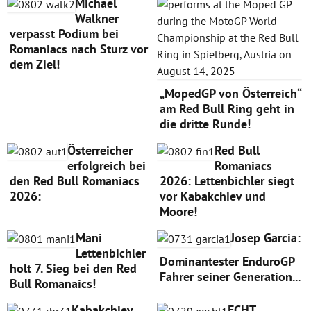
Michael
Walkner
verpasst Podium bei
Romaniacs nach Sturz vor
dem Ziel!
„MopedGP von Österreich“
am Red Bull Ring geht in
die dritte Runde!
Österreicher
Red Bull
erfolgreich bei
Romaniacs
den Red Bull Romaniacs
2026: Lettenbichler siegt
2026:
vor Kabakchiev und
Moore!
Mani
Josep Garcia:
Lettenbichler
Dominantester EnduroGP
holt 7. Sieg bei den Red
Fahrer seiner Generation...
Bull Romanaics!
Kabakchiev
ECHT