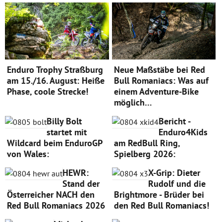
Enduro Trophy Straßburg
Neue Maßstäbe bei Red
am 15./16. August: Heiße
Bull Romaniacs: Was auf
Phase, coole Strecke!
einem Adventure-Bike
möglich…
Billy Bolt
Bericht -
startet mit
Enduro4Kids
Wildcard beim EnduroGP
am RedBull Ring,
von Wales:
Spielberg 2026:
HEWR:
X-Grip: Dieter
Stand der
Rudolf und die
Österreicher NACH den
Brightmore - Brüder bei
Red Bull Romaniacs 2026
den Red Bull Romaniacs!