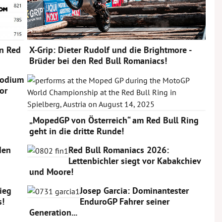
n Red
X-Grip: Dieter Rudolf und die Brightmore -
Brüder bei den Red Bull Romaniacs!
Podium
or
„MopedGP von Österreich“ am Red Bull Ring
geht in die dritte Runde!
den
Red Bull Romaniacs 2026:
Lettenbichler siegt vor Kabakchiev
und Moore!
Sieg
Josep Garcia: Dominantester
s!
EnduroGP Fahrer seiner
Generation...