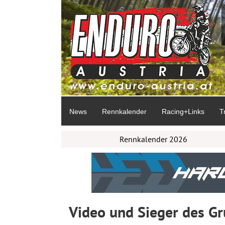
News
Rennkalender
Racing+Links
T
Rennkalender 2026
Video und Sieger des G