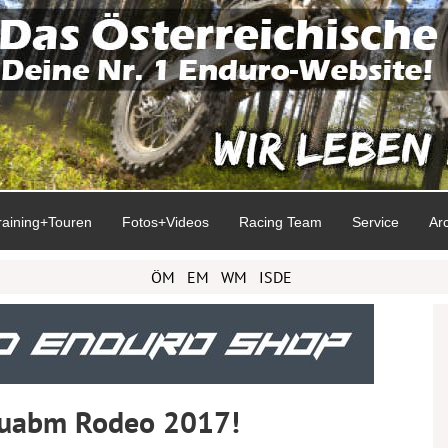
raining+Touren
Fotos+Videos
Racing Team
Service
Ar
ÖM
EM
WM
ISDE
ruabm Rodeo 2017!