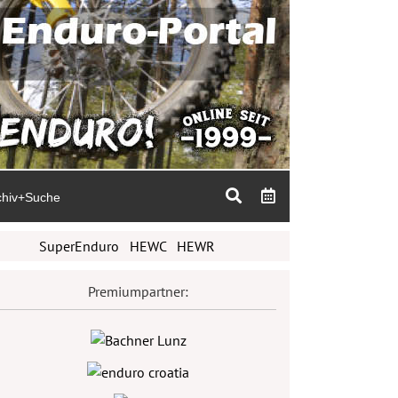
chiv+Suche
SuperEnduro
HEWC
HEWR
Premiumpartner: