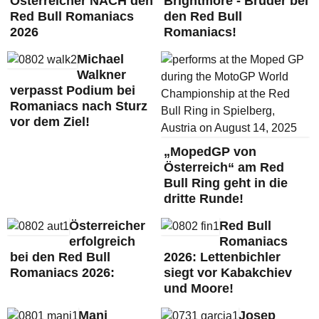
Österreicher NACH den
Brightmore - Brüder bei
Red Bull Romaniacs
den Red Bull
2026
Romaniacs!
Michael
Walkner
verpasst Podium bei
Romaniacs nach Sturz
vor dem Ziel!
„MopedGP von
Österreich“ am Red
Bull Ring geht in die
dritte Runde!
Österreicher
Red Bull
erfolgreich
Romaniacs
bei den Red Bull
2026: Lettenbichler
Romaniacs 2026:
siegt vor Kabakchiev
und Moore!
Mani
Josep