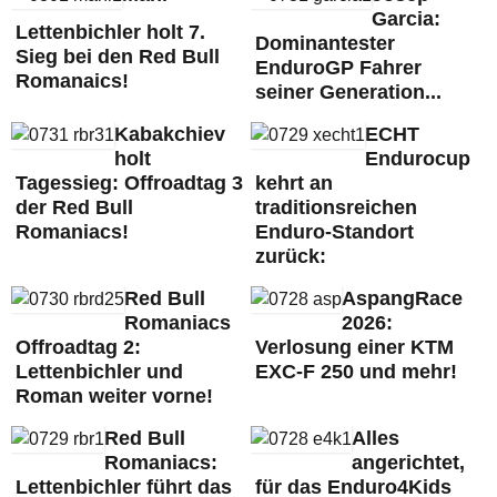
Garcia:
Lettenbichler holt 7.
Dominantester
Sieg bei den Red Bull
EnduroGP Fahrer
Romanaics!
seiner Generation...
Kabakchiev
ECHT
holt
Endurocup
Tagessieg: Offroadtag 3
kehrt an
der Red Bull
traditionsreichen
Romaniacs!
Enduro-Standort
zurück:
Red Bull
AspangRace
Romaniacs
2026:
Offroadtag 2:
Verlosung einer KTM
Lettenbichler und
EXC-F 250 und mehr!
Roman weiter vorne!
Red Bull
Alles
Romaniacs:
angerichtet,
Lettenbichler führt das
für das Enduro4Kids