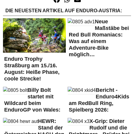
DIE NEUESTEN ARTIKEL AUF ENDURO-AUSTRIA:
Neue
Maßstäbe bei
Red Bull Romaniacs:
Was auf einem
Adventure-Bike
möglich…
Enduro Trophy
Straßburg am 15./16.
August: Heiße Phase,
coole Strecke!
Billy Bolt
Bericht -
startet mit
Enduro4Kids
Wildcard beim
am RedBull Ring,
EnduroGP von Wales:
Spielberg 2026:
HEWR:
X-Grip: Dieter
Stand der
Rudolf und die