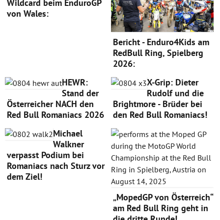
Wildcard beim EnduroGP
von Wales:
Bericht - Enduro4Kids am
RedBull Ring, Spielberg
2026:
HEWR:
X-Grip: Dieter
Stand der
Rudolf und die
Österreicher NACH den
Brightmore - Brüder bei
Red Bull Romaniacs 2026
den Red Bull Romaniacs!
Michael
Walkner
verpasst Podium bei
Romaniacs nach Sturz vor
dem Ziel!
„MopedGP von Österreich“
am Red Bull Ring geht in
die dritte Runde!