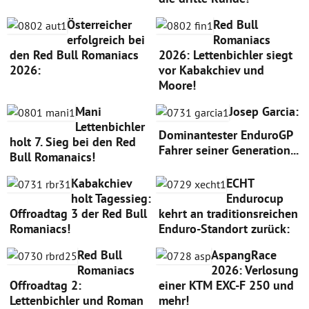
Österreicher
Red Bull
erfolgreich bei
Romaniacs
den Red Bull Romaniacs
2026: Lettenbichler siegt
2026:
vor Kabakchiev und
Moore!
Mani
Josep Garcia:
Lettenbichler
Dominantester EnduroGP
holt 7. Sieg bei den Red
Fahrer seiner Generation...
Bull Romanaics!
Kabakchiev
ECHT
holt Tagessieg:
Endurocup
Offroadtag 3 der Red Bull
kehrt an traditionsreichen
Romaniacs!
Enduro-Standort zurück:
Red Bull
AspangRace
Romaniacs
2026: Verlosung
Offroadtag 2:
einer KTM EXC-F 250 und
Lettenbichler und Roman
mehr!