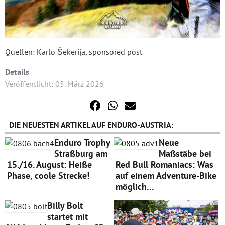
Quellen: Karlo Šekerija, sponsored post
Details
Veröffentlicht: 05. März 2026
DIE NEUESTEN ARTIKEL AUF ENDURO-AUSTRIA:
Enduro Trophy
Neue
Straßburg am
Maßstäbe bei
15./16. August: Heiße
Red Bull Romaniacs: Was
Phase, coole Strecke!
auf einem Adventure-Bike
möglich…
Billy Bolt
startet mit