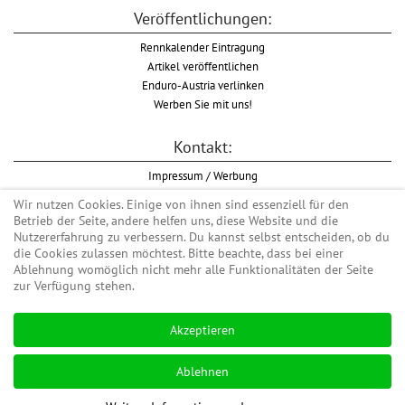
Veröffentlichungen:
Rennkalender Eintragung
Artikel veröffentlichen
Enduro-Austria verlinken
Werben Sie mit uns!
Kontakt:
Impressum / Werbung
Datenschutzinformation
Wir nutzen Cookies. Einige von ihnen sind essenziell für den
Informationspflicht WKO
Betrieb der Seite, andere helfen uns, diese Website und die
AGB
Nutzererfahrung zu verbessern. Du kannst selbst entscheiden, ob du
die Cookies zulassen möchtest. Bitte beachte, dass bei einer
Ablehnung womöglich nicht mehr alle Funktionalitäten der Seite
zur Verfügung stehen.
Begriff "Enduro" auf Wikipedia
Akzeptieren
#enduroaustria, #wirlebenenduro #enduroaustriaracingteam
Enduro-Austria, Enduro, Endurosport, Endurocross, Endurotraining, Endurotouren,
Ablehnen
Endurorennen, Hardenduro, Extreme Enduro