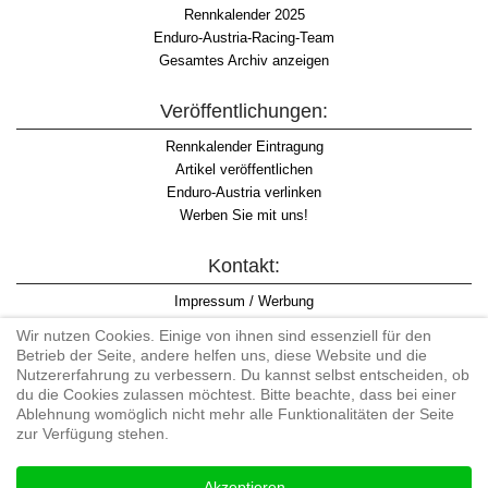
Rennkalender 2025
Enduro-Austria-Racing-Team
Gesamtes Archiv anzeigen
Veröffentlichungen:
Rennkalender Eintragung
Artikel veröffentlichen
Enduro-Austria verlinken
Werben Sie mit uns!
Kontakt:
Impressum / Werbung
Datenschutzinformation
Wir nutzen Cookies. Einige von ihnen sind essenziell für den
Informationspflicht WKO
Betrieb der Seite, andere helfen uns, diese Website und die
AGB
Nutzererfahrung zu verbessern. Du kannst selbst entscheiden, ob
du die Cookies zulassen möchtest. Bitte beachte, dass bei einer
Ablehnung womöglich nicht mehr alle Funktionalitäten der Seite
zur Verfügung stehen.
Begriff "Enduro" auf Wikipedia
Akzeptieren
#enduroaustria, #wirlebenenduro #enduroaustriaracingteam