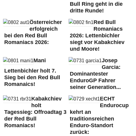
Bull Ring geht in die
dritte Runde!
Österreicher
Red Bull
erfolgreich
Romaniacs
bei den Red Bull
2026: Lettenbichler
Romaniacs 2026:
siegt vor Kabakchiev
und Moore!
Mani
Josep
Garcia:
Lettenbichler holt 7.
Dominantester
Sieg bei den Red Bull
EnduroGP Fahrer
Romanaics!
seiner Generation...
Kabakchiev
ECHT
holt
Endurocup
Tagessieg: Offroadtag 3
kehrt an
der Red Bull
traditionsreichen
Romaniacs!
Enduro-Standort
zurück: