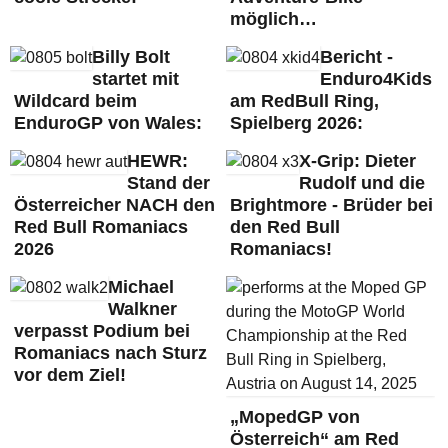
möglich…
Billy Bolt
Bericht -
startet mit
Enduro4Kids
Wildcard beim
am RedBull Ring,
EnduroGP von Wales:
Spielberg 2026:
HEWR:
X-Grip: Dieter
Stand der
Rudolf und die
Österreicher NACH den
Brightmore - Brüder bei
Red Bull Romaniacs
den Red Bull
2026
Romaniacs!
Michael
Walkner
verpasst Podium bei
Romaniacs nach Sturz
vor dem Ziel!
„MopedGP von
Österreich“ am Red