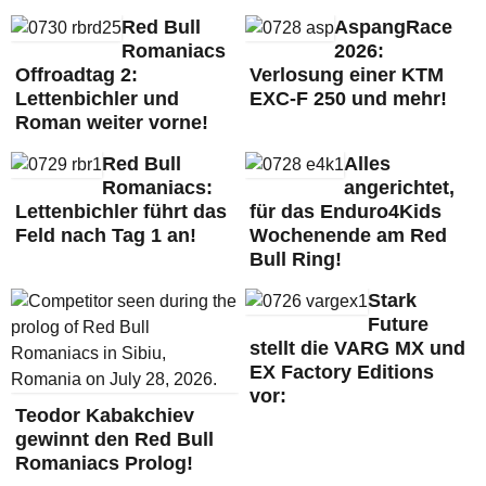
Red Bull
AspangRace
Romaniacs
2026:
Offroadtag 2:
Verlosung einer KTM
Lettenbichler und
EXC-F 250 und mehr!
Roman weiter vorne!
Red Bull
Alles
Romaniacs:
angerichtet,
Lettenbichler führt das
für das Enduro4Kids
Feld nach Tag 1 an!
Wochenende am Red
Bull Ring!
Stark
Future
stellt die VARG MX und
EX Factory Editions
vor:
Teodor Kabakchiev
gewinnt den Red Bull
Romaniacs Prolog!