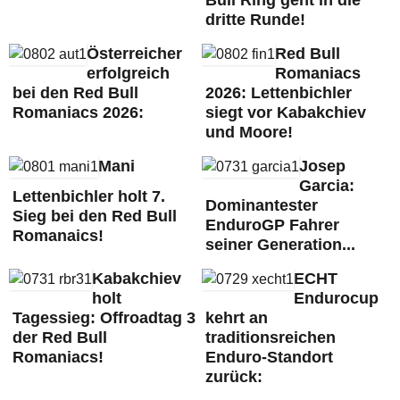
dritte Runde!
Österreicher
Red Bull
erfolgreich
Romaniacs
bei den Red Bull
2026: Lettenbichler
Romaniacs 2026:
siegt vor Kabakchiev
und Moore!
Mani
Josep
Garcia:
Lettenbichler holt 7.
Dominantester
Sieg bei den Red Bull
EnduroGP Fahrer
Romanaics!
seiner Generation...
Kabakchiev
ECHT
holt
Endurocup
Tagessieg: Offroadtag 3
kehrt an
der Red Bull
traditionsreichen
Romaniacs!
Enduro-Standort
zurück: