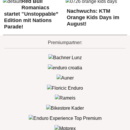
Red Bull
Romaniacs
Nachwuchs: KTM
startet "Unstoppable”
Orange Kids Days im
Edition mit Nations
August!
Parade!
Premiumpartner: