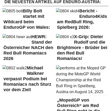
DIE NEUESTEN ARTIKEL AUF ENDURO-AUSTRIA:
Billy Bolt
Bericht -
startet mit
Enduro4Kids
Wildcard beim
am RedBull Ring,
EnduroGP von Wales:
Spielberg 2026:
HEWR:
X-Grip: Dieter
Stand der
Rudolf und die
Österreicher NACH den
Brightmore - Brüder bei
Red Bull Romaniacs
den Red Bull
2026
Romaniacs!
Michael
Walkner
verpasst Podium bei
Romaniacs nach Sturz
vor dem Ziel!
„MopedGP von
Österreich“ am Red
Bull Ring geht in die