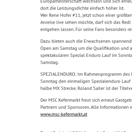
Europameisterschaft wechseln und sich erneut
dort die Leistungsdichte einfach höher ist.
Wer Rene Hofer #11, jetzt schon einer größten
Anreise live sehen möchte, darf sich das Redl
entgehen lassen. Für seine Fans besonders reizvo
Dazu bieten auch die Erwachsenen spannende
Open am Samstag um die Qualifikation und a
spektakulären Spezial Enduro Lauf im Son
Samstag.
SPEZIALENDURO: Im Rahmenprogramm des Red
Sonntag den einmaligen Spezialenduro Lauf 
halbe MX Strecke. Roland Sailer ist der Titelve
Der MSC Kefermarkt freut sich erneut Gastgebe
Partnern und Sponsoren. Alle Informationen wi
www.msc-kefermarkt.at