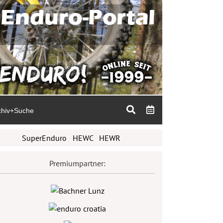
chiv+Suche
SuperEnduro
HEWC
HEWR
Premiumpartner: