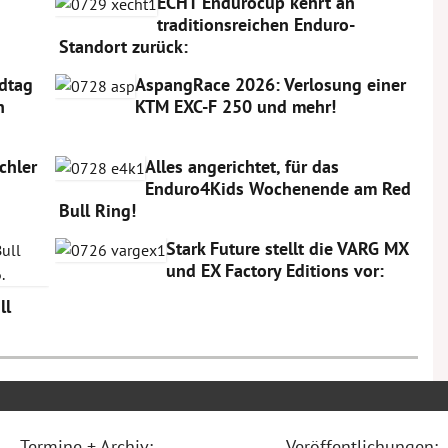
ECHT Endurocup kehrt an
traditionsreichen Enduro-
Standort zurück:
dtag
AspangRace 2026: Verlosung einer
n
KTM EXC-F 250 und mehr!
chler
Alles angerichtet, für das
Enduro4Kids Wochenende am Red
Bull Ring!
Stark Future stellt die VARG MX
und EX Factory Editions vor:
ll
Termine + Archiv:
Veröffentlichungen: