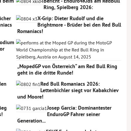
rd beim
Bericht - Enduro4Kids am RedBull
Ring, Spielberg 2026:
icher
X-Grip: Dieter Rudolf und die
niacs
Brightmore - Brüder bei den Red Bull
Romaniacs!
Podium
or
„MopedGP von Österreich“ am Red Bull Ring
geht in die dritte Runde!
den
Red Bull Romaniacs 2026:
Lettenbichler siegt vor Kabakchiev
und Moore!
Sieg
Josep Garcia: Dominantester
s!
EnduroGP Fahrer seiner
Generation...