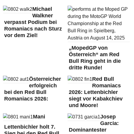
Michael
Walkner
verpasst Podium bei
Romaniacs nach Sturz
vor dem Ziel!
„MopedGP von
Österreich“ am Red
Bull Ring geht in die
dritte Runde!
Österreicher
Red Bull
erfolgreich
Romaniacs
bei den Red Bull
2026: Lettenbichler
Romaniacs 2026:
siegt vor Kabakchiev
und Moore!
Mani
Josep
Garcia:
Lettenbichler holt 7.
Dominantester
Sieg bei den Red Bull