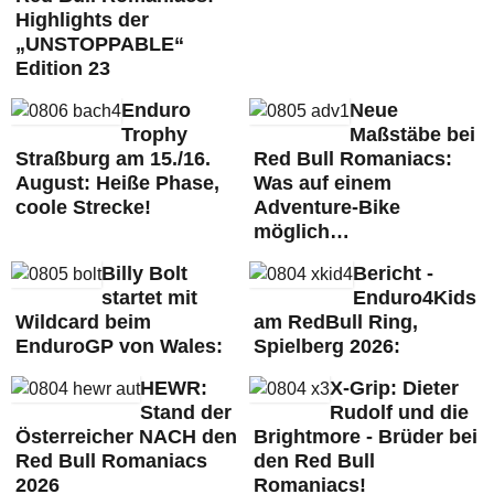
Highlights der
„UNSTOPPABLE“
Edition 23
Enduro
Neue
Trophy
Maßstäbe bei
Straßburg am 15./16.
Red Bull Romaniacs:
August: Heiße Phase,
Was auf einem
coole Strecke!
Adventure-Bike
möglich…
Billy Bolt
Bericht -
startet mit
Enduro4Kids
Wildcard beim
am RedBull Ring,
EnduroGP von Wales:
Spielberg 2026:
HEWR:
X-Grip: Dieter
Stand der
Rudolf und die
Österreicher NACH den
Brightmore - Brüder bei
Red Bull Romaniacs
den Red Bull
2026
Romaniacs!