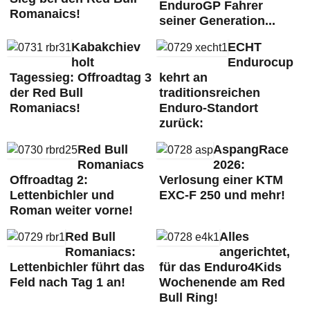
EnduroGP Fahrer
Romanaics!
seiner Generation...
Kabakchiev
ECHT
holt
Endurocup
Tagessieg: Offroadtag 3
kehrt an
der Red Bull
traditionsreichen
Romaniacs!
Enduro-Standort
zurück:
Red Bull
AspangRace
Romaniacs
2026:
Offroadtag 2:
Verlosung einer KTM
Lettenbichler und
EXC-F 250 und mehr!
Roman weiter vorne!
Red Bull
Alles
Romaniacs:
angerichtet,
Lettenbichler führt das
für das Enduro4Kids
Feld nach Tag 1 an!
Wochenende am Red
Bull Ring!