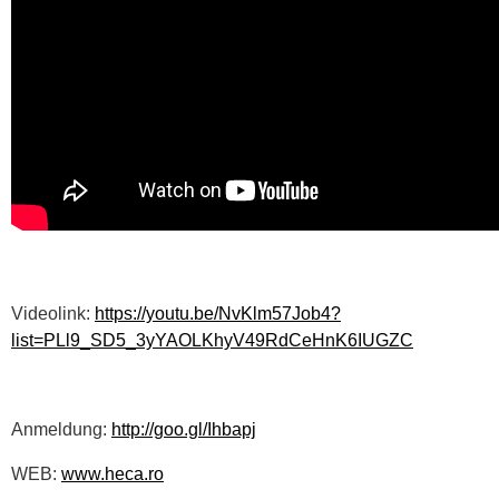
Videolink:
https://youtu.be/NvKlm57Job4?
list=PLl9_SD5_3yYAOLKhyV49RdCeHnK6IUGZC
Anmeldung:
http://goo.gl/Ihbapj
WEB:
www.heca.ro