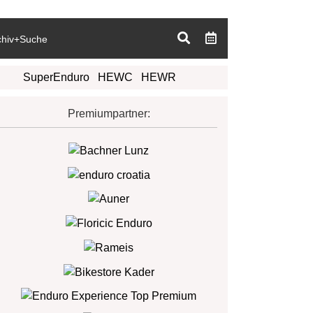
chiv+Suche
SuperEnduro
HEWC
HEWR
Premiumpartner: