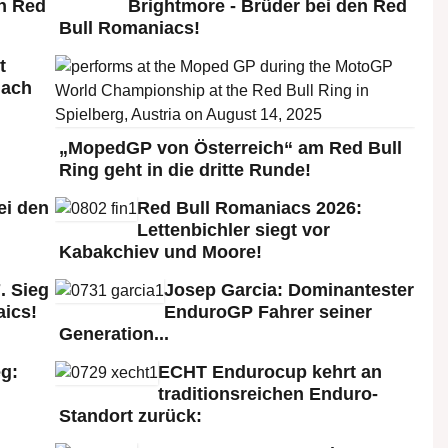
n Red
Brightmore - Brüder bei den Red
Bull Romaniacs!
t
nach
„MopedGP von Österreich“ am Red Bull
Ring geht in die dritte Runde!
ei den
Red Bull Romaniacs 2026:
:
Lettenbichler siegt vor
Kabakchiev und Moore!
. Sieg
Josep Garcia: Dominantester
aics!
EnduroGP Fahrer seiner
Generation...
g:
ECHT Endurocup kehrt an
traditionsreichen Enduro-
Standort zurück: