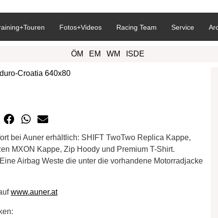
raining+Touren
Fotos+Videos
Racing Team
Service
Ar
ÖM
EM
WM
ISDE
ofort bei Auner erhältlich: SHIFT TwoTwo Replica Kappe,
zen MXON Kappe, Zip Hoody und Premium T-Shirt.
 Eine Airbag Weste die unter die vorhandene Motorradjacke
auf
www.auner.at
ken: