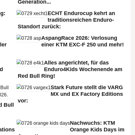
Generation...
g:
ECHT Endurocup kehrt an
traditionsreichen Enduro-
Standort zurück:
AspangRace 2026: Verlosung
ler
einer KTM EXC-F 250 und mehr!
Alles angerichtet, für das
ld
Enduro4Kids Wochenende am
Red Bull Ring!
Stark Future stellt die VARG
MX und EX Factory Editions
vor:
 Bull
Nachwuchs: KTM
ations
Orange Kids Days im