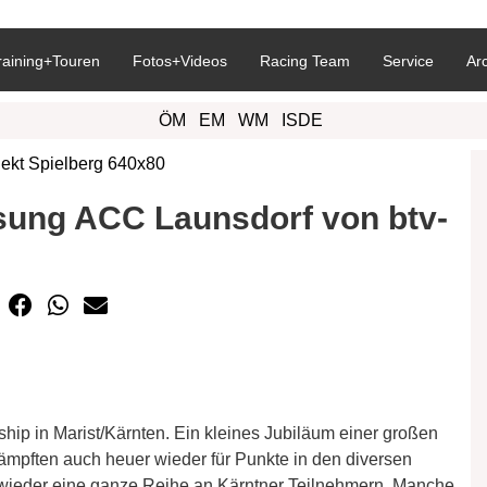
raining+Touren
Fotos+Videos
Racing Team
Service
Ar
ÖM
EM
WM
ISDE
ung ACC Launsdorf von btv-
ip in Marist/Kärnten. Ein kleines Jubiläum einer großen
kämpften auch heuer wieder für Punkte in den diversen
 wieder eine ganze Reihe an Kärntner Teilnehmern. Manche