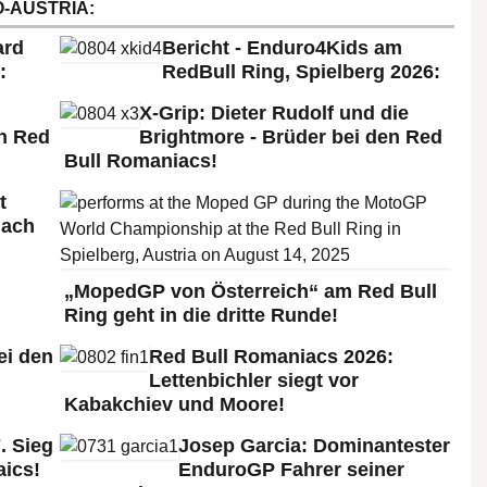
-AUSTRIA:
ard
Bericht - Enduro4Kids am
:
RedBull Ring, Spielberg 2026:
X-Grip: Dieter Rudolf und die
n Red
Brightmore - Brüder bei den Red
Bull Romaniacs!
t
nach
„MopedGP von Österreich“ am Red Bull
Ring geht in die dritte Runde!
ei den
Red Bull Romaniacs 2026:
:
Lettenbichler siegt vor
Kabakchiev und Moore!
. Sieg
Josep Garcia: Dominantester
aics!
EnduroGP Fahrer seiner