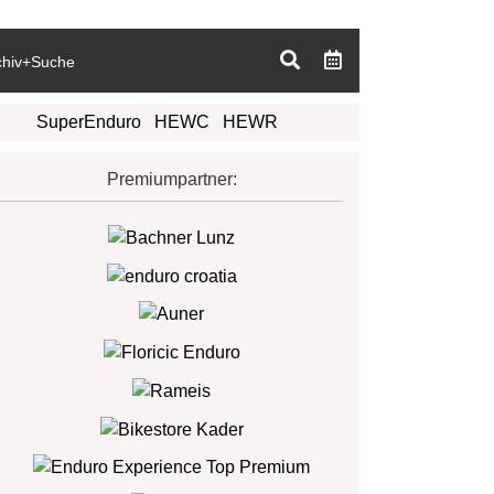
chiv+Suche
SuperEnduro
HEWC
HEWR
Premiumpartner: