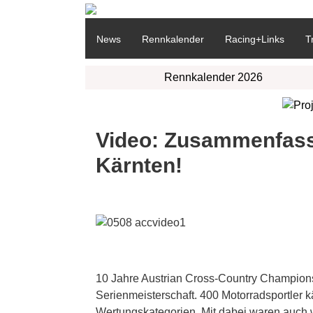
News
Rennkalender
Racing+Links
T
Rennkalender 2026
Video: Zusammenfass
Kärnten!
10 Jahre Austrian Cross-Country Championsh
Serienmeisterschaft. 400 Motorradsportler 
Wertungskategorien. Mit dabei waren auch