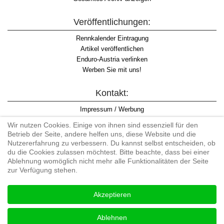
Veröffentlichungen:
Rennkalender Eintragung
Artikel veröffentlichen
Enduro-Austria verlinken
Werben Sie mit uns!
Kontakt:
Impressum / Werbung
Datenschutzinformation
Wir nutzen Cookies. Einige von ihnen sind essenziell für den
Informationspflicht WKO
Betrieb der Seite, andere helfen uns, diese Website und die
AGB
Nutzererfahrung zu verbessern. Du kannst selbst entscheiden, ob
du die Cookies zulassen möchtest. Bitte beachte, dass bei einer
Ablehnung womöglich nicht mehr alle Funktionalitäten der Seite
zur Verfügung stehen.
Begriff "Enduro" auf Wikipedia
Akzeptieren
#enduroaustria, #wirlebenenduro #enduroaustriaracingteam
Enduro-Austria, Enduro, Endurosport, Endurocross, Endurotraining,
Ablehnen
Endurotouren, Endurorennen, Hardenduro, Extreme Enduro