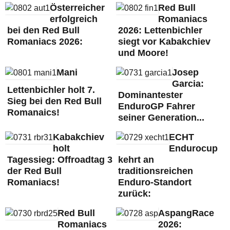
Österreicher
Red Bull
erfolgreich
Romaniacs
bei den Red Bull
2026: Lettenbichler
Romaniacs 2026:
siegt vor Kabakchiev
und Moore!
Mani
Josep
Garcia:
Lettenbichler holt 7.
Dominantester
Sieg bei den Red Bull
EnduroGP Fahrer
Romanaics!
seiner Generation...
Kabakchiev
ECHT
holt
Endurocup
Tagessieg: Offroadtag 3
kehrt an
der Red Bull
traditionsreichen
Romaniacs!
Enduro-Standort
zurück:
Red Bull
AspangRace
Romaniacs
2026: