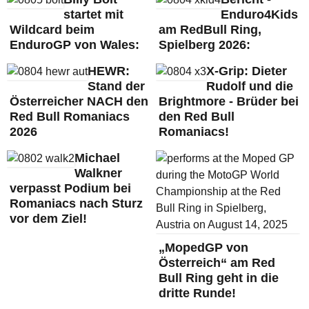
startet mit
Enduro4Kids
Wildcard beim
am RedBull Ring,
EnduroGP von Wales:
Spielberg 2026:
HEWR:
X-Grip: Dieter
Stand der
Rudolf und die
Österreicher NACH den
Brightmore - Brüder bei
Red Bull Romaniacs
den Red Bull
2026
Romaniacs!
Michael
Walkner
verpasst Podium bei
Romaniacs nach Sturz
vor dem Ziel!
„MopedGP von
Österreich“ am Red
Bull Ring geht in die
dritte Runde!