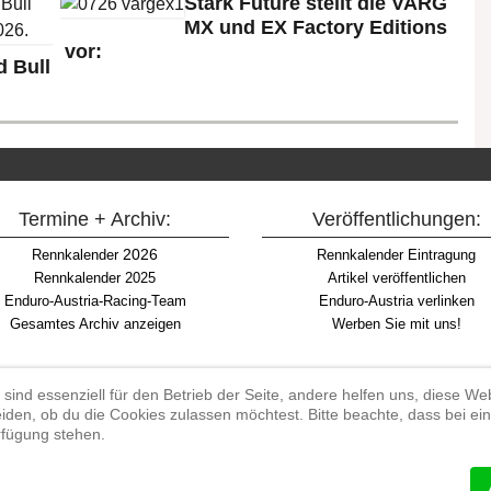
Stark Future stellt die VARG
MX und EX Factory Editions
vor:
 Bull
Termine + Archiv:
Veröffentlichungen:
2026
Rennkalender
Rennkalender Eintragung
Rennkalender 2025
Artikel veröffentlichen
Enduro-Austria-Racing-Team
Enduro-Austria verlinken
Gesamtes Archiv anzeigen
Werben Sie mit uns!
 sind essenziell für den Betrieb der Seite, andere helfen uns, diese W
iden, ob du die Cookies zulassen möchtest. Bitte beachte, dass bei e
Begriff "Enduro" auf Wikipedia
erfügung stehen.
#enduroaustria, #wirlebenenduro #enduroaustriaracingteam
 Endurosport, Endurocross, Endurotraining, Endurotouren, Endurorennen, Ha