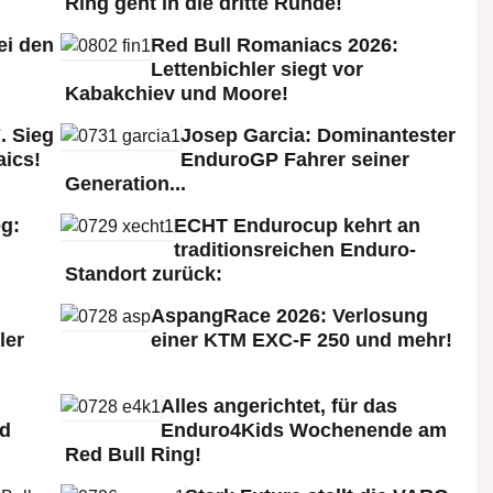
Ring geht in die dritte Runde!
ei den
Red Bull Romaniacs 2026:
:
Lettenbichler siegt vor
Kabakchiev und Moore!
. Sieg
Josep Garcia: Dominantester
aics!
EnduroGP Fahrer seiner
Generation...
g:
ECHT Endurocup kehrt an
traditionsreichen Enduro-
Standort zurück:
AspangRace 2026: Verlosung
ler
einer KTM EXC-F 250 und mehr!
Alles angerichtet, für das
ld
Enduro4Kids Wochenende am
Red Bull Ring!