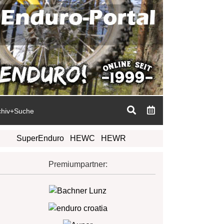
chiv+Suche
SuperEnduro
HEWC
HEWR
Premiumpartner: