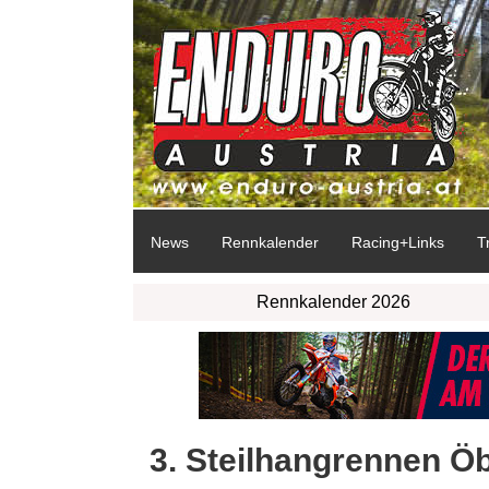
News
Rennkalender
Racing+Links
T
Rennkalender 2026
3. Steilhangrennen Öb