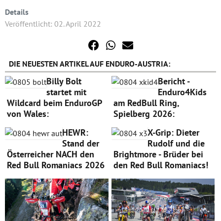
Details
Veröffentlicht: 02. April 2022
DIE NEUESTEN ARTIKEL AUF ENDURO-AUSTRIA:
Billy Bolt
Bericht -
startet mit
Enduro4Kids
Wildcard beim EnduroGP
am RedBull Ring,
von Wales:
Spielberg 2026:
HEWR:
X-Grip: Dieter
Stand der
Rudolf und die
Österreicher NACH den
Brightmore - Brüder bei
Red Bull Romaniacs 2026
den Red Bull Romaniacs!