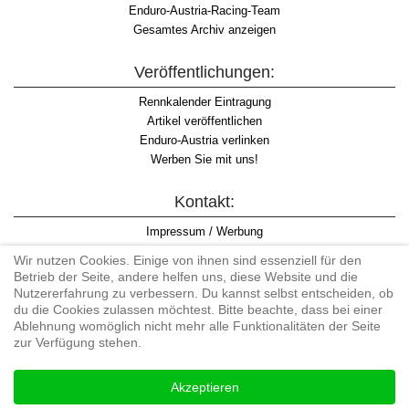
Enduro-Austria-Racing-Team
Gesamtes Archiv anzeigen
Veröffentlichungen:
Rennkalender Eintragung
Artikel veröffentlichen
Enduro-Austria verlinken
Werben Sie mit uns!
Kontakt:
Impressum / Werbung
Datenschutzinformation
Wir nutzen Cookies. Einige von ihnen sind essenziell für den
Informationspflicht WKO
Betrieb der Seite, andere helfen uns, diese Website und die
AGB
Nutzererfahrung zu verbessern. Du kannst selbst entscheiden, ob
du die Cookies zulassen möchtest. Bitte beachte, dass bei einer
Ablehnung womöglich nicht mehr alle Funktionalitäten der Seite
zur Verfügung stehen.
Begriff "Enduro" auf Wikipedia
Akzeptieren
#enduroaustria, #wirlebenenduro #enduroaustriaracingteam