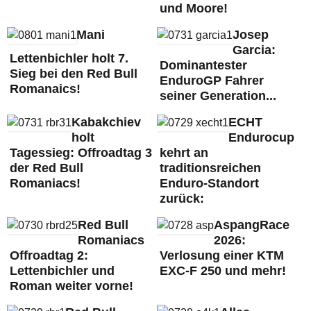
und Moore!
Mani
Josep
Garcia:
Lettenbichler holt 7.
Dominantester
Sieg bei den Red Bull
EnduroGP Fahrer
Romanaics!
seiner Generation...
Kabakchiev
ECHT
holt
Endurocup
Tagessieg: Offroadtag 3
kehrt an
der Red Bull
traditionsreichen
Romaniacs!
Enduro-Standort
zurück:
Red Bull
AspangRace
Romaniacs
2026:
Offroadtag 2:
Verlosung einer KTM
Lettenbichler und
EXC-F 250 und mehr!
Roman weiter vorne!