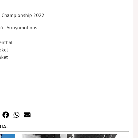
s Championship 2022
ú - Arroyomolinos
enthal
oket
oket
IA: