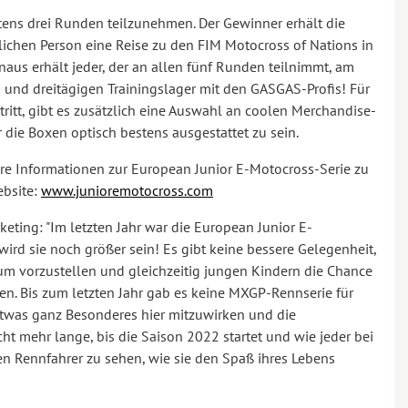
tens drei Runden teilzunehmen. Der Gewinner erhält die
zlichen Person eine Reise zu den FIM Motocross of Nations in
aus erhält jeder, der an allen fünf Runden teilnimmt, am
und dreitägigen Trainingslager mit den GASGAS-Profis! Für
ritt, gibt es zusätzlich eine Auswahl an coolen Merchandise-
 die Boxen optisch bestens ausgestattet zu sein.
ere Informationen zur European Junior E-Motocross-Serie zu
ebsite:
www.junioremotocross.com
ting: "Im letzten Jahr war die European Junior E-
ird sie noch größer sein! Es gibt keine bessere Gelegenheit,
m vorzustellen und gleichzeitig jungen Kindern die Chance
en. Bis zum letzten Jahr gab es keine MXGP-Rennserie für
 etwas ganz Besonderes hier mitzuwirken und die
cht mehr lange, bis die Saison 2022 startet und wie jeder bei
n Rennfahrer zu sehen, wie sie den Spaß ihres Lebens