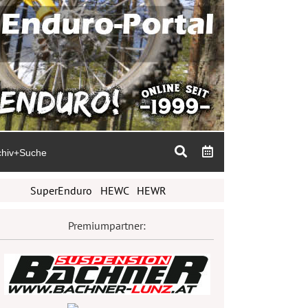
chiv+Suche
SuperEnduro
HEWC
HEWR
Premiumpartner: