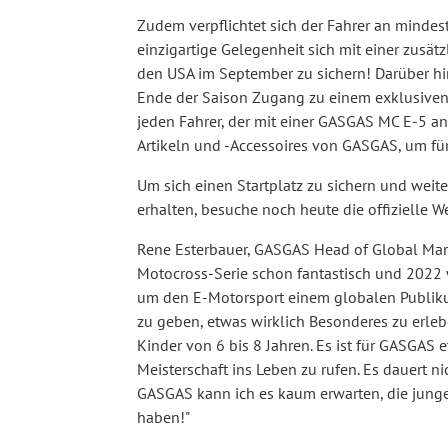
Zudem verpflichtet sich der Fahrer an mindes
einzigartige Gelegenheit sich mit einer zusät
den USA im September zu sichern! Darüber hin
Ende der Saison Zugang zu einem exklusiven 
jeden Fahrer, der mit einer GASGAS MC E-5 ant
Artikeln und -Accessoires von GASGAS, um für
Um sich einen Startplatz zu sichern und weit
erhalten, besuche noch heute die offizielle W
Rene Esterbauer, GASGAS Head of Global Marke
Motocross-Serie schon fantastisch und 2022 w
um den E-Motorsport einem globalen Publiku
zu geben, etwas wirklich Besonderes zu erleb
Kinder von 6 bis 8 Jahren. Es ist für GASGAS
Meisterschaft ins Leben zu rufen. Es dauert ni
GASGAS kann ich es kaum erwarten, die junge
haben!"