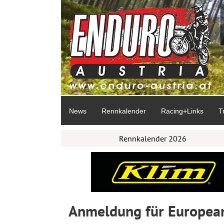
News
Rennkalender
Racing+Links
T
Rennkalender 2026
Anmeldung für European