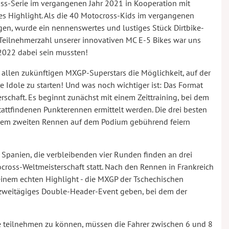
ss-Serie im vergangenen Jahr 2021 in Kooperation mit
es Highlight. Als die 40 Motocross-Kids im vergangenen
gen, wurde ein nennenswertes und lustiges Stück Dirtbike-
Teilnehmerzahl unserer innovativen MC E-5 Bikes war uns
 2022 dabei sein mussten!
 allen zukünftigen MXGP-Superstars die Möglichkeit, auf der
e Idole zu starten! Und was noch wichtiger ist: Das Format
schaft. Es beginnt zunächst mit einem Zeittraining, bei dem
stattfindenen Punkterennen ermittelt werden. Die drei besten
 dem zweiten Rennen auf dem Podium gebührend feiern
 Spanien, die verbleibenden vier Runden finden an drei
cross-Weltmeisterschaft statt. Nach den Rennen in Frankreich
inem echten Highlight - die MXGP der Tschechischen
in zweitägiges Double-Header-Event geben, bei dem der
e teilnehmen zu können, müssen die Fahrer zwischen 6 und 8