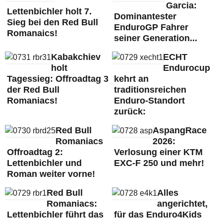
Garcia:
Lettenbichler holt 7.
Dominantester
Sieg bei den Red Bull
EnduroGP Fahrer
Romanaics!
seiner Generation...
Kabakchiev
ECHT
holt
Endurocup
Tagessieg: Offroadtag 3
kehrt an
der Red Bull
traditionsreichen
Romaniacs!
Enduro-Standort
zurück:
Red Bull
AspangRace
Romaniacs
2026:
Offroadtag 2:
Verlosung einer KTM
Lettenbichler und
EXC-F 250 und mehr!
Roman weiter vorne!
Red Bull
Alles
Romaniacs:
angerichtet,
Lettenbichler führt das
für das Enduro4Kids