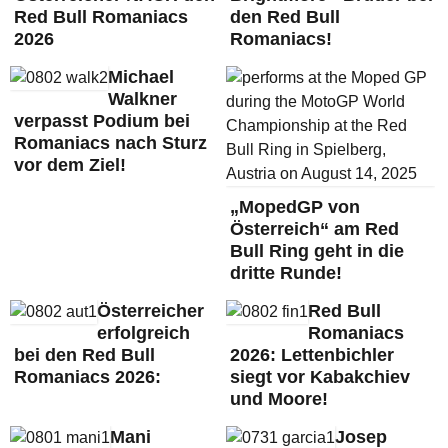
Red Bull Romaniacs
den Red Bull
2026
Romaniacs!
Michael
Walkner
verpasst Podium bei
Romaniacs nach Sturz
vor dem Ziel!
„MopedGP von
Österreich“ am Red
Bull Ring geht in die
dritte Runde!
Österreicher
Red Bull
erfolgreich
Romaniacs
bei den Red Bull
2026: Lettenbichler
Romaniacs 2026:
siegt vor Kabakchiev
und Moore!
Mani
Josep