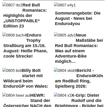
Red Bull
Romaniacs:
Sommerangebote: Die
Highlights der
August - News bei
„UNSTOPPABLE“
Enduro4you
Edition 23
Enduro
Neue
Trophy
Maßstäbe bei
Straßburg am 15./16.
Red Bull Romaniacs:
August: Heiße Phase,
Was auf einem
coole Strecke!
Adventure-Bike
möglich…
Billy Bolt
Bericht -
startet mit
Enduro4Kids
Wildcard beim
am RedBull Ring,
EnduroGP von Wales:
Spielberg 2026:
HEWR:
X-Grip: Dieter
Stand der
Rudolf und die
Österreicher NACH den
Brightmore - Brüder bei