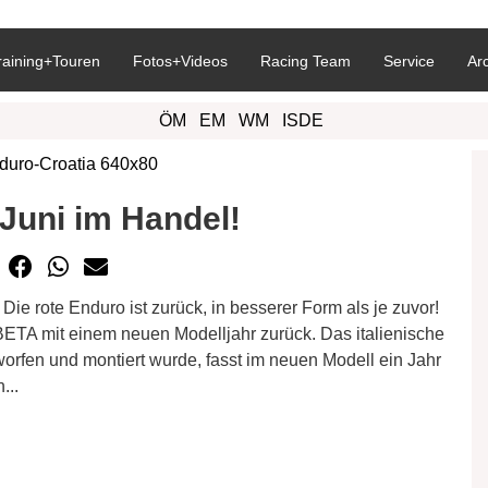
raining+Touren
Fotos+Videos
Racing Team
Service
Ar
ÖM
EM
WM
ISDE
Juni im Handel!
e rote Enduro ist zurück, in besserer Form als je zuvor!
BETA mit einem neuen Modelljahr zurück. Das italienische
worfen und montiert wurde, fasst im neuen Modell ein Jahr
...