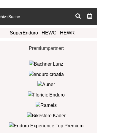
chiv+Suche
SuperEnduro
HEWC
HEWR
Premiumpartner: