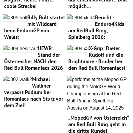
coole Strecke!
möglich…
Billy Bolt startet
Bericht -
mit Wildcard
Enduro4Kids
beim EnduroGP von
am RedBull Ring,
Wales:
Spielberg 2026:
HEWR:
X-Grip: Dieter
Stand der
Rudolf und die
Österreicher NACH den
Brightmore - Brüder bei
Red Bull Romaniacs 2026
den Red Bull Romaniacs!
Michael
Walkner
verpasst Podium bei
Romaniacs nach Sturz vor
dem Ziel!
„MopedGP von Österreich“
am Red Bull Ring geht in
die dritte Runde!