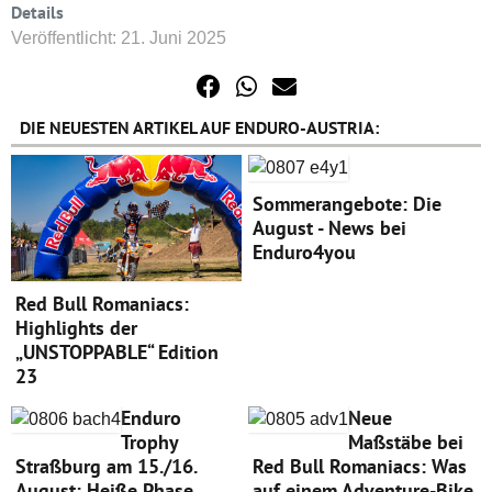
Details
Veröffentlicht: 21. Juni 2025
DIE NEUESTEN ARTIKEL AUF ENDURO-AUSTRIA:
Sommerangebote: Die
August - News bei
Enduro4you
Red Bull Romaniacs:
Highlights der
„UNSTOPPABLE“ Edition
23
Enduro
Neue
Trophy
Maßstäbe bei
Straßburg am 15./16.
Red Bull Romaniacs: Was
August: Heiße Phase,
auf einem Adventure-Bike