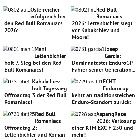
Österreicher
Red Bull
erfolgreich bei
Romaniacs
den Red Bull Romaniacs
2026: Lettenbichler siegt
2026:
vor Kabakchiev und
Moore!
Mani
Josep
Lettenbichler
Garcia:
holt 7. Sieg bei den Red
Dominantester EnduroGP
Bull Romanaics!
Fahrer seiner Generation...
Kabakchiev
ECHT
holt Tagessieg:
Endurocup
Offroadtag 3 der Red Bull
kehrt an traditionsreichen
Romaniacs!
Enduro-Standort zurück:
Red Bull
AspangRace
Romaniacs
2026: Verlosung
Offroadtag 2:
einer KTM EXC-F 250 und
Lettenbichler und Roman
mehr!