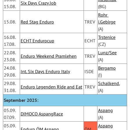
Six Days Crazy Job
15.08.
(BG)
Rohr 
15.08.
Red Stag Enduro
TREV
i.Gebirge
(A)
16.08.
Trstenice
ECHT Endurocup
ECHT
17.08.
(CZ)
22.08.
Lunz/See
Enduro Weekend Pramlehen
TREV
23.08.
(A)
24.08.
Bergamo
Int. Six Days Enduro Italy
ISDE
29.08.
(I)
29.08.
Schalkend.
Enduro Legenden Ride and Eat
TREV
31.08.
(A)
September 2025:
05.09.
Aspang
DIMOCO AspangRace
07.09.
(A)
05.09.
Aspang
Enduro ÖM Aspang
ÖM