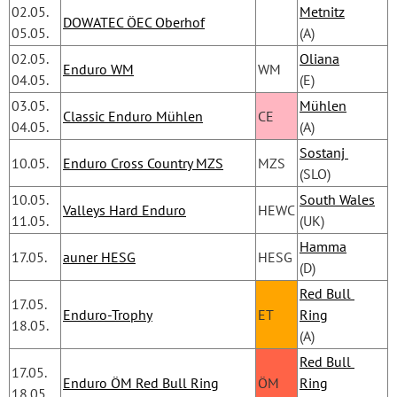
02.05.
Metnitz
DOWATEC ÖEC Oberhof
05.05.
(A)
02.05.
Oliana
Enduro WM
WM
04.05.
(E)
03.05.
Mühlen
Classic Enduro Mühlen
CE
04.05.
(A)
Sostanj 
10.05.
Enduro Cross Country MZS
MZS
(SLO)
10.05.
South Wales
Valleys Hard Enduro
HEWC
11.05.
(UK)
Hamma
17.05.
auner HESG
HESG
(D)
Red Bull 
17.05.
Enduro-Trophy
ET
Ring
18.05.
(A)
Red Bull 
17.05.
Enduro ÖM Red Bull Ring
ÖM
Ring
18.05.