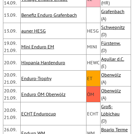
14.09.
(HR)
Grafenbach
13.09.
Benefiz Enduro Grafenbach
(A) 
Schwepnitz
13.09.
auner HESG
HESG
(D)
19.09.
Fürstenw.
Mini Enduro EM
MINI
21.09.
(D)
Aguilar d.C.
20.09.
Hixpania Hardenduro
HEWC
(E)
20.09.
Oberwölz
Enduro-Trophy
ET
21.09.
(A)
20.09.
Oberwölz
Enduro ÖM Oberwölz
ÖM
21.09.
(A)
Groß-
20.09.
ECHT Endurocup
ECHT
Löbichau
21.09.
(D)
26.09.
Boario Terme
Enduro WM
WM