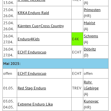
13.04.
(A)
25.04.
Primosten
KRKA Enduro Raid
26.04.
(HR)
25.04.
Mairist
Kärnten Cup+Cross Country
26.04.
(A)
26.04.
Schrems
Enduro4Kids
E4K
27.04.
(A)
26.04.
Döbritz
ECHT Endurocup
ECHT
27.04.
(D)
Mai 2025:
offen
ECHT Endurocup
ECHT
offen
Rohr 
01.05.
Red Stag Enduro
TREV
i.Gebirge
(A)
03.05.
Kunovac
Extreme Enduro Lika
04.05.
(HR)