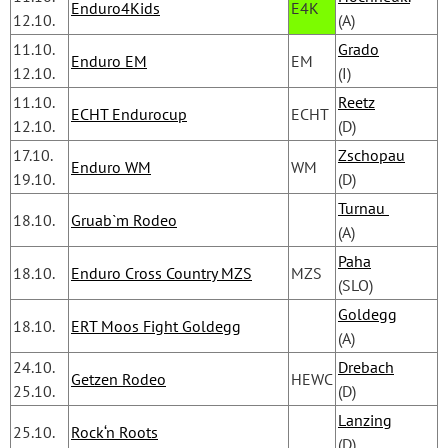
Enduro4Kids
E4K
12.10.
(A)
11.10.
Grado
Enduro EM
EM
12.10.
(I)
11.10.
Reetz
ECHT Endurocup
ECHT
12.10.
(D)
17.10.
Zschopau
Enduro WM
WM
19.10.
(D)
Turnau 
18.10.
Gruab`m Rodeo
(A)
Paha
18.10.
Enduro Cross Country MZS
MZS
(SLO)
Goldegg
18.10.
ERT Moos Fight Goldegg
(A)
24.10.
Drebach
Getzen Rodeo
HEWC
25.10.
(D)
Lanzing
25.10.
Rock‘n Roots
(D)