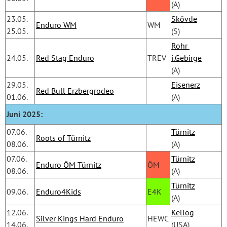
(A)
23.05.
Skövde
Enduro WM
WM
25.05.
(S)
Rohr 
24.05.
Red Stag Enduro
TREV
i.Gebirge
(A)
29.05.
Eisenerz
Red Bull Erzbergrodeo
01.06.
(A)
Juni 2025:
07.06.
Türnitz
Roots of Türnitz
08.06.
(A)
07.06.
Türnitz
Enduro ÖM Türnitz
ÖM
08.06.
(A)
Türnitz
09.06.
Enduro4Kids
E4K
(A)
12.06.
Kellog
Silver Kings Hard Enduro
HEWC
14.06.
(USA)