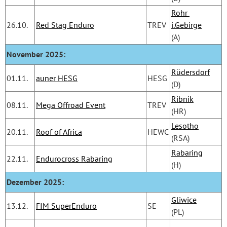
Rohr 
26.10.
Red Stag Enduro
TREV
i.Gebirge
(A)
November 2025:
Rüdersdorf
01.11.
auner HESG
HESG
(D)
Ribnik
08.11.
Mega Offroad Event
TREV
(HR)
Lesotho
20.11.
Roof of Africa
HEWC
(RSA)
Rabaring
22.11.
Endurocross Rabaring
(H)
Dezember 2025:
Gliwice
13.12.
FIM SuperEnduro
SE
(PL) 