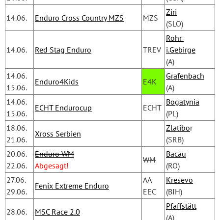
Ziri
14.06.
Enduro Cross Country MZS
MZS
(SLO)
Rohr 
14.06.
Red Stag Enduro
TREV
i.Gebirge
(A)
14.06.
Grafenbach
Enduro4Kids
E4K
15.06.
(A)
14.06.
Bogatynia
ECHT Endurocup
ECHT
15.06.
(PL)
18.06.
Zlatibo
r
Xross Serbien
21.06.
(SRB)
20.06.
Enduro WM
Bacau
WM
22.06.
Abgesagt!
(RO)
27.06.
AA
Kresevo
Fenix Extreme Enduro
29.06.
EEC
(BIH)
Pfaffstätt
28.06.
MSC Race 2.0
(A)