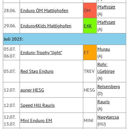
Pfaffstätt
28.06.
Enduro ÖM Mattighofen
ÖM
(A)
Pfaffstätt
29.06.
Enduro4Kids Mattighofen
E4K
(A)
Juli 2025:
05.07.
Murau
Enduro-Trophy "light"
ET
06.07.
(A)
Rohr 
05.07.
Red Stag Enduro
TREV
i.Gebirge
(A)
Reisersberg
12.07.
auner HESG
HESG
(D)
Rauris
12.07.
Speed Hill Rauris
(A)
12.07.
Nagytarcsa
Mini Enduro EM
MINI
13.07.
(HU)