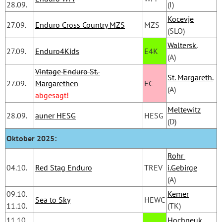
28.09.
(I)
Kocevje
27.09.
Enduro Cross Country MZS
MZS
(SLO)
Waltersk.
27.09.
Enduro4Kids
E4K
(A)
Vintage Enduro St. 
St. Margareth.
27.09.
Margarethen
EC
(A)
abgesagt!
Meltewitz
28.09.
auner HESG
HESG
(D)
Oktober 2025:
Rohr 
04.10.
Red Stag Enduro
TREV
i.Gebirge
(A)
09.10.
Kemer
Sea to Sky
HEWC
11.10.
(TK)
11.10.
Hochneuk.