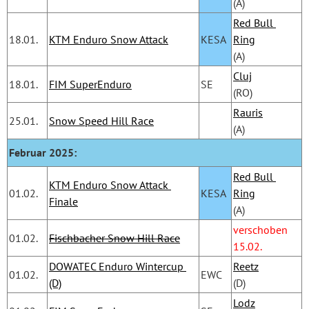
(A)
Red Bull 
18.01.
KTM Enduro Snow Attack
KESA
Ring
(A)
Cluj
18.01.
FIM SuperEnduro
SE
(RO)
Rauris
25.01.
Snow Speed Hill Race
(A)
Februar 2025:
Red Bull 
KTM Enduro Snow Attack 
01.02.
KESA
Ring
Finale
(A)
verschoben
01.02.
Fischbacher Snow Hill Race
15.02.
DOWATEC Enduro Wintercup 
Reetz
01.02.
EWC
(D)
(D)
Lodz