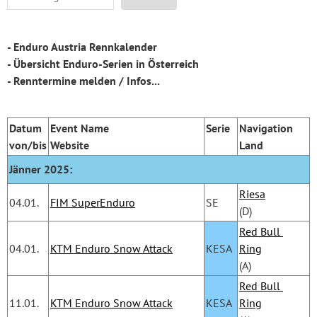
- Enduro Austria Rennkalender
- Übersicht Enduro-Serien in Österreich
- Renntermine melden / Infos...
Datum
Event Name
Serie
Navigation
von/bis
Website
Land
Jänner 2025:
Riesa
04.01.
FIM SuperEnduro
SE
(D)
Red Bull 
04.01.
KTM Enduro Snow Attack
KESA
Ring
(A)
Red Bull 
11.01.
KTM Enduro Snow Attack
KESA
Ring