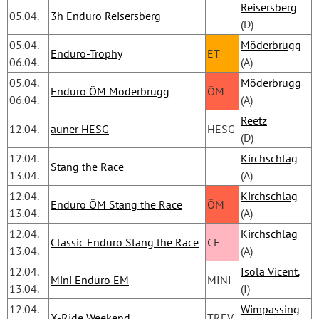
Reisersberg
05.04.
3h Enduro Reisersberg
(D)
05.04.
Möderbrugg
Enduro-Trophy
ET
06.04.
(A)
05.04.
Möderbrugg
Enduro ÖM Möderbrugg
ÖM
06.04.
(A)
Reetz
12.04.
auner HESG
HESG
(D)
12.04.
Kirchschlag
Stang the Race
13.04.
(A)
12.04.
Kirchschlag
Enduro ÖM Stang the Race
ÖM
13.04.
(A)
12.04.
Kirchschlag
Classic Enduro Stang the Race
CE
13.04.
(A)
12.04.
Isola Vicent.
Mini Enduro EM
MINI
13.04.
(I)
12.04.
Wimpassing
X-Ride Weekend
TREV