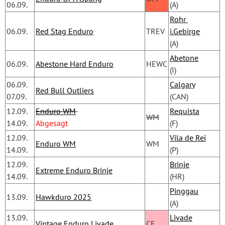
06.09.
(A)
Rohr 
06.09.
Red Stag Enduro
TREV
i.Gebirge
(A)
Abetone
06.09.
Abestone Hard Enduro
HEWC
(I)
06.09.
Calgary
Red Bull Outliers
07.09.
(CAN)
12.09.
Enduro WM
Requista
WM
14.09.
Abgesagt
(F) 
12.09.
Vila de Rei
Enduro WM
WM
14.09.
(P)
12.09.
Brinje
Extreme Enduro Brinje
14.09.
(HR)
Pinggau
13.09.
Hawkduro 2025
(A)
13.09.
Livade
Vintage Enduro Livade
CE