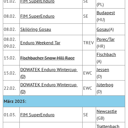
01.02.
FIM SuperEnduro
SE
(PL)
Budapest
08.02.
FIM SuperEnduro
SE
(HU)
08.02.
Skijöring Gosau
Gosau
(A)
08.02.
Porec/Tar
Enduro Weekend Tar
TREV
09.02.
(HR)
Fischbach
15.02.
Fischbacher Snow Hill Race
(A)
DOWATEK Enduro Wintercup 
Jessen
15.02.
EWC
(D)
(D)
DOWATEK Enduro Wintercup 
Jüterbog
22.02.
EWC
(D)
(D)
März 2025:
Newcastle
01.03.
FIM SuperEnduro
SE
(GB)
Trattenbach