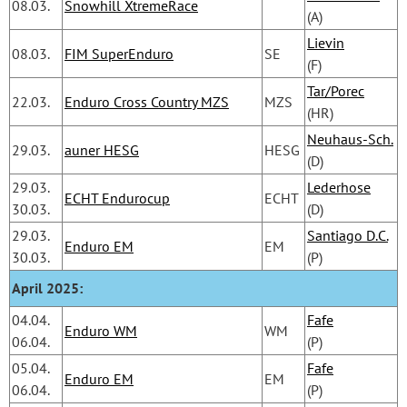
08.03.
Snowhill XtremeRace
(A)
Lievin
08.03.
FIM SuperEnduro
SE
(F)
Tar/Porec
22.03.
Enduro Cross Country MZS
MZS
(HR)
Neuhaus-Sch.
29.03.
auner HESG
HESG
(D)
29.03.
Lederhose
ECHT Endurocup
ECHT
30.03.
(D)
29.03.
Santiago D.C.
Enduro EM
EM
30.03.
(P)
April 2025:
04.04.
Fafe
Enduro WM
WM
06.04.
(P)
05.04.
Fafe
Enduro EM
EM
06.04.
(P)