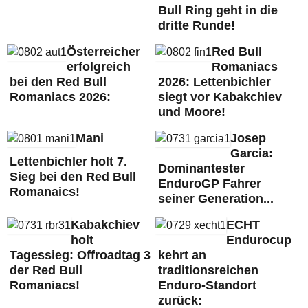
Bull Ring geht in die
dritte Runde!
Österreicher
Red Bull
erfolgreich
Romaniacs
bei den Red Bull
2026: Lettenbichler
Romaniacs 2026:
siegt vor Kabakchiev
und Moore!
Mani
Josep
Garcia:
Lettenbichler holt 7.
Dominantester
Sieg bei den Red Bull
EnduroGP Fahrer
Romanaics!
seiner Generation...
Kabakchiev
ECHT
holt
Endurocup
Tagessieg: Offroadtag 3
kehrt an
der Red Bull
traditionsreichen
Romaniacs!
Enduro-Standort
zurück: