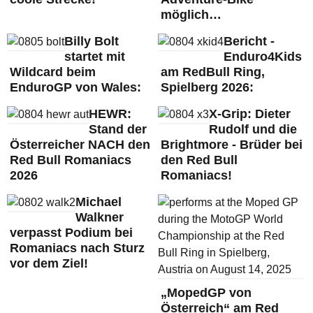
möglich…
Billy Bolt
Bericht -
startet mit
Enduro4Kids
Wildcard beim
am RedBull Ring,
EnduroGP von Wales:
Spielberg 2026:
HEWR:
X-Grip: Dieter
Stand der
Rudolf und die
Österreicher NACH den
Brightmore - Brüder bei
Red Bull Romaniacs
den Red Bull
2026
Romaniacs!
Michael
Walkner
verpasst Podium bei
Romaniacs nach Sturz
vor dem Ziel!
„MopedGP von
Österreich“ am Red