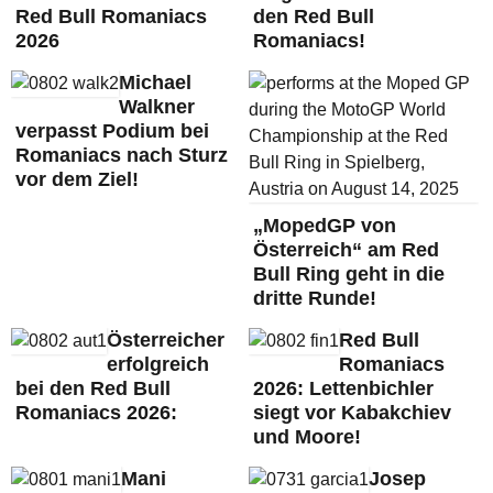
Red Bull Romaniacs
den Red Bull
2026
Romaniacs!
Michael
Walkner
verpasst Podium bei
Romaniacs nach Sturz
vor dem Ziel!
„MopedGP von
Österreich“ am Red
Bull Ring geht in die
dritte Runde!
Österreicher
Red Bull
erfolgreich
Romaniacs
bei den Red Bull
2026: Lettenbichler
Romaniacs 2026:
siegt vor Kabakchiev
und Moore!
Mani
Josep