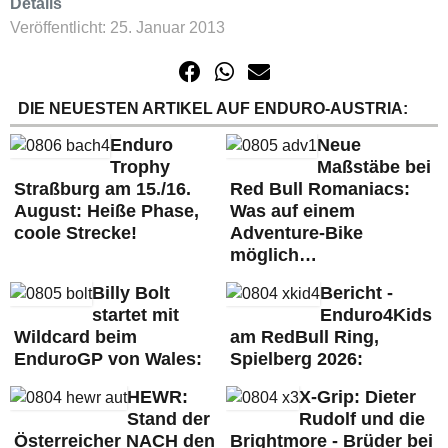
Details
Veröffentlicht: 25. Januar 2013
DIE NEUESTEN ARTIKEL AUF ENDURO-AUSTRIA:
Enduro
Neue
Trophy
Maßstäbe bei
Straßburg am 15./16.
Red Bull Romaniacs:
August: Heiße Phase,
Was auf einem
coole Strecke!
Adventure-Bike
möglich…
Billy Bolt
Bericht -
startet mit
Enduro4Kids
Wildcard beim
am RedBull Ring,
EnduroGP von Wales:
Spielberg 2026:
HEWR:
X-Grip: Dieter
Stand der
Rudolf und die
Österreicher NACH den
Brightmore - Brüder bei