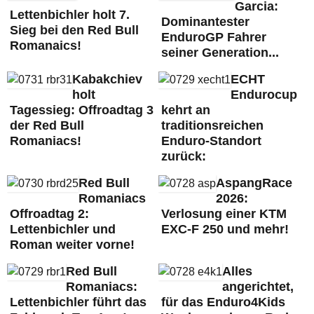
Garcia:
Lettenbichler holt 7.
Dominantester
Sieg bei den Red Bull
EnduroGP Fahrer
Romanaics!
seiner Generation...
Kabakchiev
ECHT
holt
Endurocup
Tagessieg: Offroadtag 3
kehrt an
der Red Bull
traditionsreichen
Romaniacs!
Enduro-Standort
zurück:
Red Bull
AspangRace
Romaniacs
2026:
Offroadtag 2:
Verlosung einer KTM
Lettenbichler und
EXC-F 250 und mehr!
Roman weiter vorne!
Red Bull
Alles
Romaniacs:
angerichtet,
Lettenbichler führt das
für das Enduro4Kids