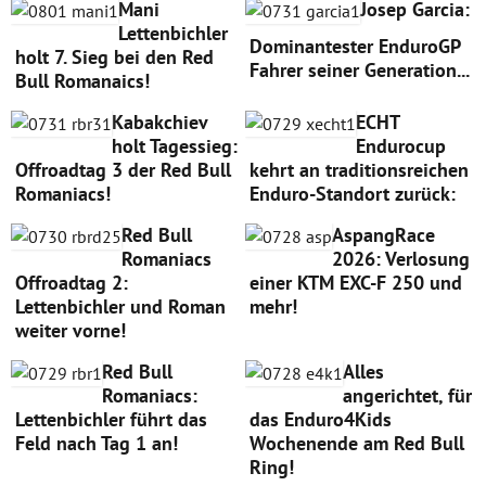
Mani
Josep Garcia:
Lettenbichler
Dominantester EnduroGP
holt 7. Sieg bei den Red
Fahrer seiner Generation...
Bull Romanaics!
Kabakchiev
ECHT
holt Tagessieg:
Endurocup
Offroadtag 3 der Red Bull
kehrt an traditionsreichen
Romaniacs!
Enduro-Standort zurück:
Red Bull
AspangRace
Romaniacs
2026: Verlosung
Offroadtag 2:
einer KTM EXC-F 250 und
Lettenbichler und Roman
mehr!
weiter vorne!
Red Bull
Alles
Romaniacs:
angerichtet, für
Lettenbichler führt das
das Enduro4Kids
Feld nach Tag 1 an!
Wochenende am Red Bull
Ring!