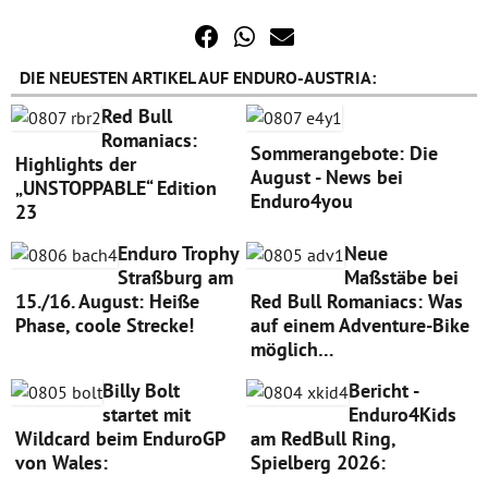
DIE NEUESTEN ARTIKEL AUF ENDURO-AUSTRIA:
Red Bull
Romaniacs:
Sommerangebote: Die
Highlights der
August - News bei
„UNSTOPPABLE“ Edition
Enduro4you
23
Enduro Trophy
Neue
Straßburg am
Maßstäbe bei
15./16. August: Heiße
Red Bull Romaniacs: Was
Phase, coole Strecke!
auf einem Adventure-Bike
möglich…
Billy Bolt
Bericht -
startet mit
Enduro4Kids
Wildcard beim EnduroGP
am RedBull Ring,
von Wales:
Spielberg 2026: