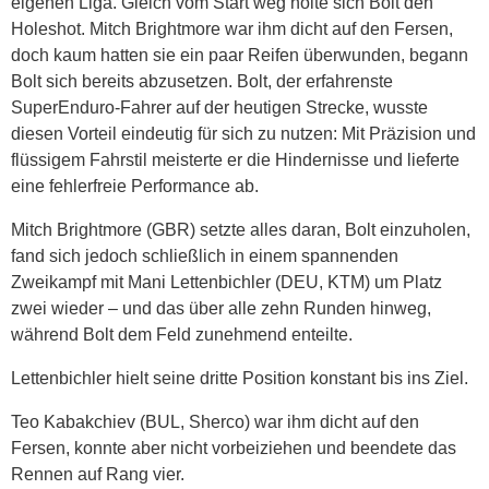
eigenen Liga. Gleich vom Start weg holte sich Bolt den
Holeshot. Mitch Brightmore war ihm dicht auf den Fersen,
doch kaum hatten sie ein paar Reifen überwunden, begann
Bolt sich bereits abzusetzen. Bolt, der erfahrenste
SuperEnduro-Fahrer auf der heutigen Strecke, wusste
diesen Vorteil eindeutig für sich zu nutzen: Mit Präzision und
flüssigem Fahrstil meisterte er die Hindernisse und lieferte
eine fehlerfreie Performance ab.
Mitch Brightmore (GBR) setzte alles daran, Bolt einzuholen,
fand sich jedoch schließlich in einem spannenden
Zweikampf mit Mani Lettenbichler (DEU, KTM) um Platz
zwei wieder – und das über alle zehn Runden hinweg,
während Bolt dem Feld zunehmend enteilte.
Lettenbichler hielt seine dritte Position konstant bis ins Ziel.
Teo Kabakchiev (BUL, Sherco) war ihm dicht auf den
Fersen, konnte aber nicht vorbeiziehen und beendete das
Rennen auf Rang vier.