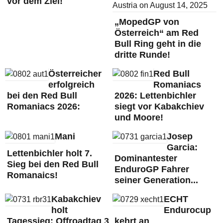
vor dem Ziel!
„MopedGP von
Österreich“ am Red
Bull Ring geht in die
dritte Runde!
Österreicher
Red Bull
erfolgreich
Romaniacs
bei den Red Bull
2026: Lettenbichler
Romaniacs 2026:
siegt vor Kabakchiev
und Moore!
Mani
Josep
Garcia:
Lettenbichler holt 7.
Dominantester
Sieg bei den Red Bull
EnduroGP Fahrer
Romanaics!
seiner Generation...
Kabakchiev
ECHT
holt
Endurocup
Tagessieg: Offroadtag 3
kehrt an