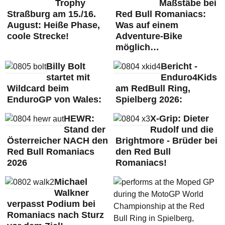
Trophy
Maßstäbe bei
Straßburg am 15./16.
Red Bull Romaniacs:
August: Heiße Phase,
Was auf einem
coole Strecke!
Adventure-Bike
möglich…
Billy Bolt
Bericht -
startet mit
Enduro4Kids
Wildcard beim
am RedBull Ring,
EnduroGP von Wales:
Spielberg 2026:
HEWR:
X-Grip: Dieter
Stand der
Rudolf und die
Österreicher NACH den
Brightmore - Brüder bei
Red Bull Romaniacs
den Red Bull
2026
Romaniacs!
Michael
Walkner
verpasst Podium bei
Romaniacs nach Sturz