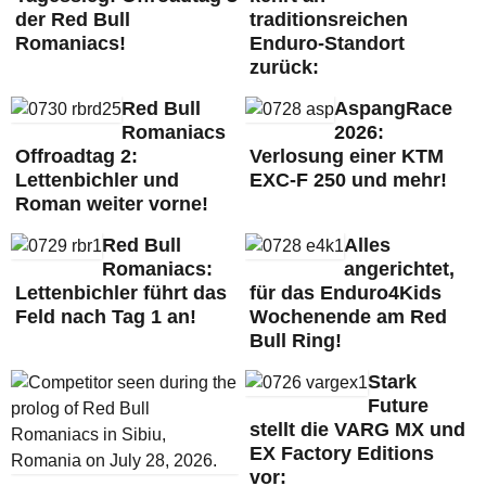
der Red Bull
traditionsreichen
Romaniacs!
Enduro-Standort
zurück:
Red Bull
AspangRace
Romaniacs
2026:
Offroadtag 2:
Verlosung einer KTM
Lettenbichler und
EXC-F 250 und mehr!
Roman weiter vorne!
Red Bull
Alles
Romaniacs:
angerichtet,
Lettenbichler führt das
für das Enduro4Kids
Feld nach Tag 1 an!
Wochenende am Red
Bull Ring!
Stark
Future
stellt die VARG MX und
EX Factory Editions
vor: