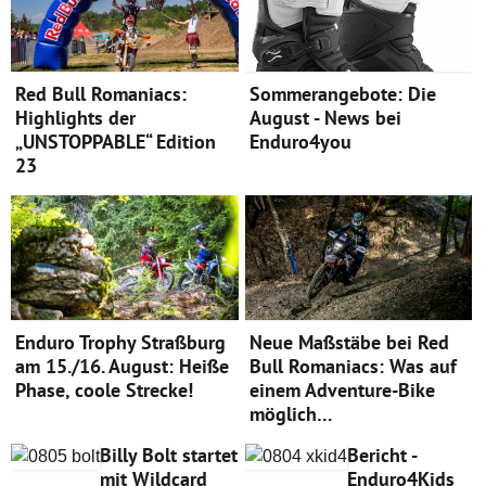
Red Bull Romaniacs:
Sommerangebote: Die
Highlights der
August - News bei
„UNSTOPPABLE“ Edition
Enduro4you
23
Enduro Trophy Straßburg
Neue Maßstäbe bei Red
am 15./16. August: Heiße
Bull Romaniacs: Was auf
Phase, coole Strecke!
einem Adventure-Bike
möglich…
Billy Bolt startet
Bericht -
mit Wildcard
Enduro4Kids