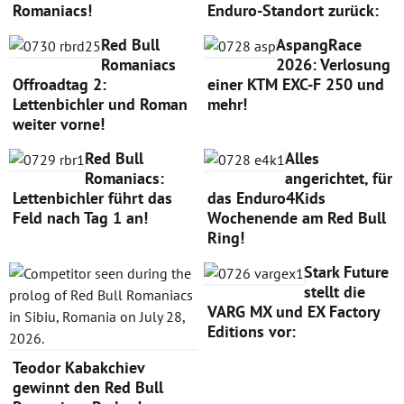
Romaniacs!
Enduro-Standort zurück:
Red Bull
AspangRace
Romaniacs
2026: Verlosung
Offroadtag 2:
einer KTM EXC-F 250 und
Lettenbichler und Roman
mehr!
weiter vorne!
Red Bull
Alles
Romaniacs:
angerichtet, für
Lettenbichler führt das
das Enduro4Kids
Feld nach Tag 1 an!
Wochenende am Red Bull
Ring!
Stark Future
stellt die
VARG MX und EX Factory
Editions vor:
Teodor Kabakchiev
gewinnt den Red Bull