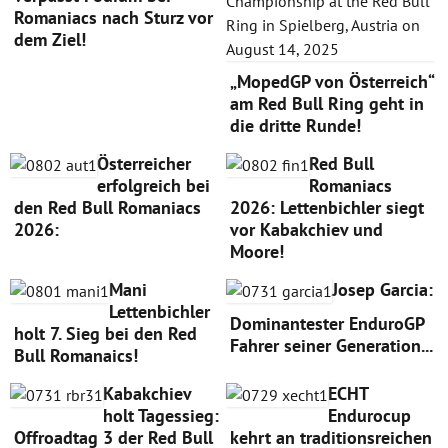
Romaniacs nach Sturz vor
dem Ziel!
„MopedGP von Österreich“
am Red Bull Ring geht in
die dritte Runde!
Österreicher
Red Bull
erfolgreich bei
Romaniacs
den Red Bull Romaniacs
2026: Lettenbichler siegt
2026:
vor Kabakchiev und
Moore!
Mani
Josep Garcia:
Lettenbichler
Dominantester EnduroGP
holt 7. Sieg bei den Red
Fahrer seiner Generation...
Bull Romanaics!
Kabakchiev
ECHT
holt Tagessieg:
Endurocup
Offroadtag 3 der Red Bull
kehrt an traditionsreichen