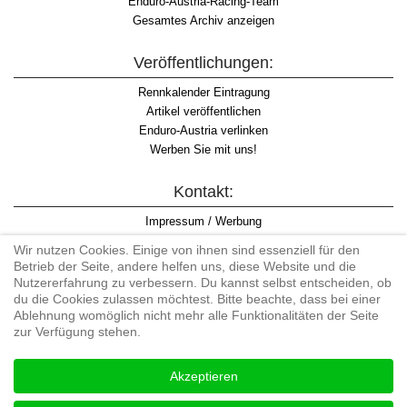
Enduro-Austria-Racing-Team
Gesamtes Archiv anzeigen
Veröffentlichungen:
Rennkalender Eintragung
Artikel veröffentlichen
Enduro-Austria verlinken
Werben Sie mit uns!
Kontakt:
Impressum / Werbung
Datenschutzinformation
Wir nutzen Cookies. Einige von ihnen sind essenziell für den
Informationspflicht WKO
Betrieb der Seite, andere helfen uns, diese Website und die
AGB
Nutzererfahrung zu verbessern. Du kannst selbst entscheiden, ob
du die Cookies zulassen möchtest. Bitte beachte, dass bei einer
Ablehnung womöglich nicht mehr alle Funktionalitäten der Seite
zur Verfügung stehen.
Begriff "Enduro" auf Wikipedia
Akzeptieren
#enduroaustria, #wirlebenenduro #enduroaustriaracingteam
Enduro-Austria, Enduro, Endurosport, Endurocross, Endurotraining,