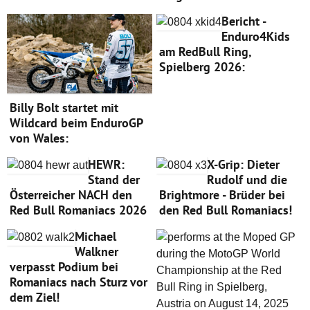
Bericht -
Enduro4Kids
am RedBull Ring,
Spielberg 2026:
Billy Bolt startet mit
Wildcard beim EnduroGP
von Wales:
HEWR:
X-Grip: Dieter
Stand der
Rudolf und die
Österreicher NACH den
Brightmore - Brüder bei
Red Bull Romaniacs 2026
den Red Bull Romaniacs!
Michael
Walkner
verpasst Podium bei
Romaniacs nach Sturz vor
dem Ziel!