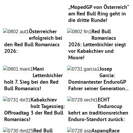
„MopedGP von Österreich“
am Red Bull Ring geht in
die dritte Runde!
Österreicher
Red Bull
erfolgreich bei
Romaniacs
den Red Bull Romaniacs
2026: Lettenbichler siegt
2026:
vor Kabakchiev und
Moore!
Mani
Josep
Lettenbichler
Garcia:
holt 7. Sieg bei den Red
Dominantester EnduroGP
Bull Romanaics!
Fahrer seiner Generation...
Kabakchiev
ECHT
holt Tagessieg:
Endurocup
Offroadtag 3 der Red Bull
kehrt an traditionsreichen
Romaniacs!
Enduro-Standort zurück:
Red Bull
AspangRace