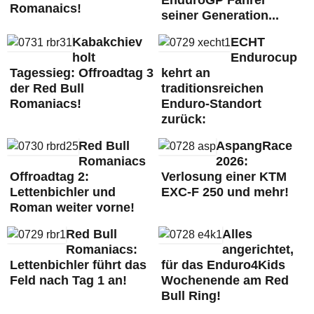
EnduroGP Fahrer
Romanaics!
seiner Generation...
Kabakchiev
ECHT
holt
Endurocup
Tagessieg: Offroadtag 3
kehrt an
der Red Bull
traditionsreichen
Romaniacs!
Enduro-Standort
zurück:
Red Bull
AspangRace
Romaniacs
2026:
Offroadtag 2:
Verlosung einer KTM
Lettenbichler und
EXC-F 250 und mehr!
Roman weiter vorne!
Red Bull
Alles
Romaniacs:
angerichtet,
Lettenbichler führt das
für das Enduro4Kids
Feld nach Tag 1 an!
Wochenende am Red
Bull Ring!