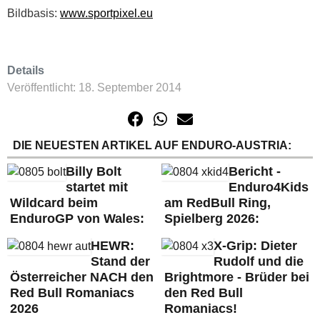
Bildbasis:
www.sportpixel.eu
Details
Veröffentlicht: 18. September 2014
DIE NEUESTEN ARTIKEL AUF ENDURO-AUSTRIA:
Billy Bolt
Bericht -
startet mit
Enduro4Kids
Wildcard beim
am RedBull Ring,
EnduroGP von Wales:
Spielberg 2026:
HEWR:
X-Grip: Dieter
Stand der
Rudolf und die
Österreicher NACH den
Brightmore - Brüder bei
Red Bull Romaniacs
den Red Bull
2026
Romaniacs!