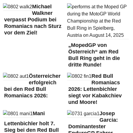
Michael
Walkner
verpasst Podium bei
Romaniacs nach Sturz
vor dem Ziel!
„MopedGP von
Österreich“ am Red
Bull Ring geht in die
dritte Runde!
Österreicher
Red Bull
erfolgreich
Romaniacs
bei den Red Bull
2026: Lettenbichler
Romaniacs 2026:
siegt vor Kabakchiev
und Moore!
Mani
Josep
Garcia:
Lettenbichler holt 7.
Dominantester
Sieg bei den Red Bull