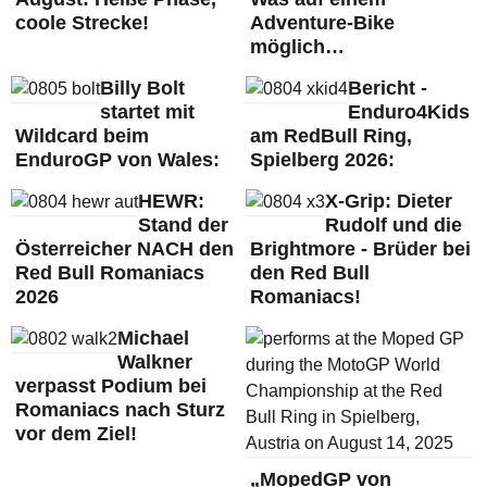
coole Strecke!
Adventure-Bike
möglich…
Billy Bolt
Bericht -
startet mit
Enduro4Kids
Wildcard beim
am RedBull Ring,
EnduroGP von Wales:
Spielberg 2026:
HEWR:
X-Grip: Dieter
Stand der
Rudolf und die
Österreicher NACH den
Brightmore - Brüder bei
Red Bull Romaniacs
den Red Bull
2026
Romaniacs!
Michael
Walkner
verpasst Podium bei
Romaniacs nach Sturz
vor dem Ziel!
„MopedGP von