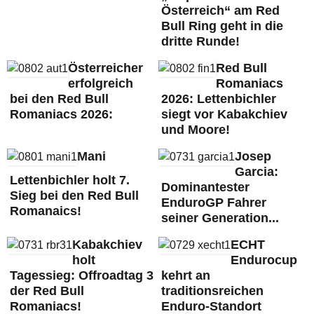
Österreich“ am Red
Bull Ring geht in die
dritte Runde!
Österreicher
Red Bull
erfolgreich
Romaniacs
bei den Red Bull
2026: Lettenbichler
Romaniacs 2026:
siegt vor Kabakchiev
und Moore!
Mani
Josep
Garcia:
Lettenbichler holt 7.
Dominantester
Sieg bei den Red Bull
EnduroGP Fahrer
Romanaics!
seiner Generation...
Kabakchiev
ECHT
holt
Endurocup
Tagessieg: Offroadtag 3
kehrt an
der Red Bull
traditionsreichen
Romaniacs!
Enduro-Standort