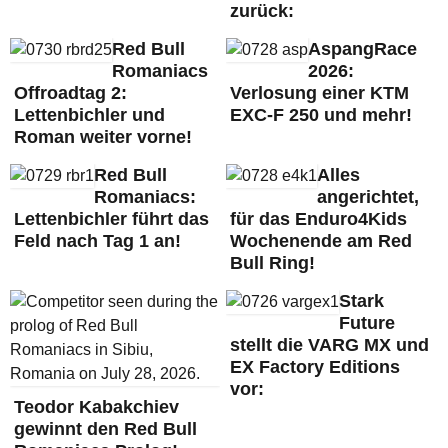
zurück:
Red Bull
AspangRace
Romaniacs
2026:
Offroadtag 2:
Verlosung einer KTM
Lettenbichler und
EXC-F 250 und mehr!
Roman weiter vorne!
Red Bull
Alles
Romaniacs:
angerichtet,
Lettenbichler führt das
für das Enduro4Kids
Feld nach Tag 1 an!
Wochenende am Red
Bull Ring!
Stark
Future
stellt die VARG MX und
EX Factory Editions
vor:
Teodor Kabakchiev
gewinnt den Red Bull