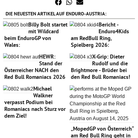
DIE NEUESTEN ARTIKEL AUF ENDURO-AUSTRIA:
Billy Bolt startet
Bericht -
mit Wildcard
Enduro4Kids
beim EnduroGP von
am RedBull Ring,
Wales:
Spielberg 2026:
HEWR:
X-Grip: Dieter
Stand der
Rudolf und die
Österreicher NACH den
Brightmore - Brüder bei
Red Bull Romaniacs 2026
den Red Bull Romaniacs!
Michael
Walkner
verpasst Podium bei
Romaniacs nach Sturz vor
dem Ziel!
„MopedGP von Österreich“
am Red Bull Ring geht in