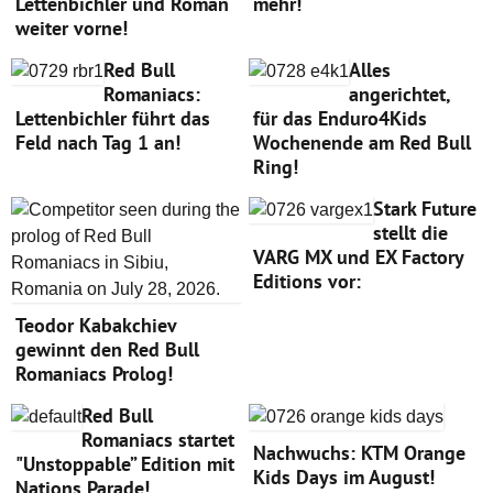
Lettenbichler und Roman
mehr!
weiter vorne!
Red Bull
Alles
Romaniacs:
angerichtet,
Lettenbichler führt das
für das Enduro4Kids
Feld nach Tag 1 an!
Wochenende am Red Bull
Ring!
Stark Future
stellt die
VARG MX und EX Factory
Editions vor:
Teodor Kabakchiev
gewinnt den Red Bull
Romaniacs Prolog!
Red Bull
Romaniacs startet
Nachwuchs: KTM Orange
"Unstoppable” Edition mit
Kids Days im August!
Nations Parade!