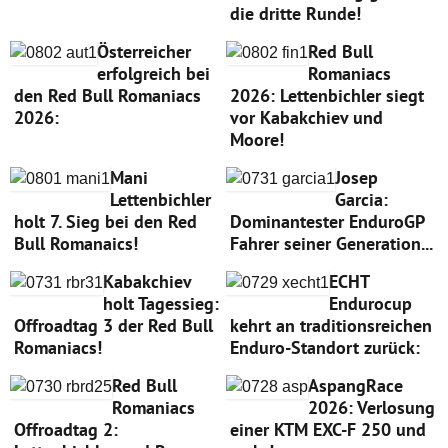
die dritte Runde!
Österreicher
Red Bull
erfolgreich bei
Romaniacs
den Red Bull Romaniacs
2026: Lettenbichler siegt
2026:
vor Kabakchiev und
Moore!
Mani
Josep
Lettenbichler
Garcia:
holt 7. Sieg bei den Red
Dominantester EnduroGP
Bull Romanaics!
Fahrer seiner Generation...
Kabakchiev
ECHT
holt Tagessieg:
Endurocup
Offroadtag 3 der Red Bull
kehrt an traditionsreichen
Romaniacs!
Enduro-Standort zurück:
Red Bull
AspangRace
Romaniacs
2026: Verlosung
Offroadtag 2:
einer KTM EXC-F 250 und