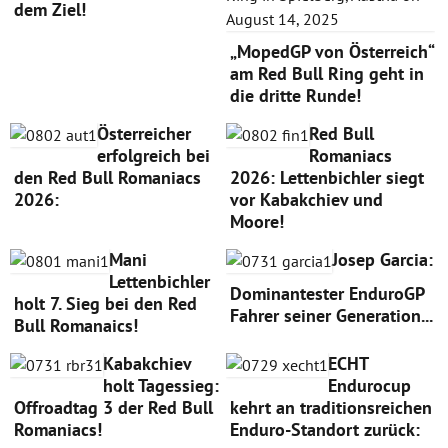
dem Ziel!
„MopedGP von Österreich“
am Red Bull Ring geht in
die dritte Runde!
Österreicher
Red Bull
erfolgreich bei
Romaniacs
den Red Bull Romaniacs
2026: Lettenbichler siegt
2026:
vor Kabakchiev und
Moore!
Mani
Josep Garcia:
Lettenbichler
Dominantester EnduroGP
holt 7. Sieg bei den Red
Fahrer seiner Generation...
Bull Romanaics!
Kabakchiev
ECHT
holt Tagessieg:
Endurocup
Offroadtag 3 der Red Bull
kehrt an traditionsreichen
Romaniacs!
Enduro-Standort zurück: