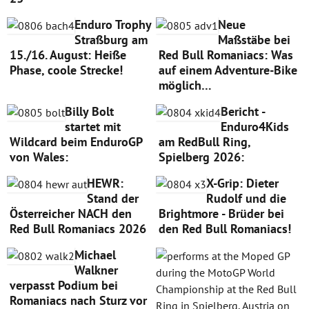
Enduro Trophy
Neue
Straßburg am
Maßstäbe bei
15./16. August: Heiße
Red Bull Romaniacs: Was
Phase, coole Strecke!
auf einem Adventure-Bike
möglich…
Billy Bolt
Bericht -
startet mit
Enduro4Kids
Wildcard beim EnduroGP
am RedBull Ring,
von Wales:
Spielberg 2026:
HEWR:
X-Grip: Dieter
Stand der
Rudolf und die
Österreicher NACH den
Brightmore - Brüder bei
Red Bull Romaniacs 2026
den Red Bull Romaniacs!
Michael
Walkner
verpasst Podium bei
Romaniacs nach Sturz vor