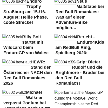
Enduro
Neue
Trophy
Maßstäbe bei
Straßburg am 15./16.
Red Bull Romaniacs:
August: Heiße Phase,
Was auf einem
coole Strecke!
Adventure-Bike
möglich…
Billy Bolt
Bericht -
startet mit
Enduro4Kids
Wildcard beim
am RedBull Ring,
EnduroGP von Wales:
Spielberg 2026:
HEWR:
X-Grip: Dieter
Stand der
Rudolf und die
Österreicher NACH den
Brightmore - Brüder bei
Red Bull Romaniacs
den Red Bull
2026
Romaniacs!
Michael
Walkner
verpasst Podium bei