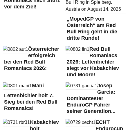
Romaniacs nach Sturz
vor dem Ziel!
„MopedGP von
Österreich“ am Red
Bull Ring geht in die
dritte Runde!
Österreicher
Red Bull
erfolgreich
Romaniacs
bei den Red Bull
2026: Lettenbichler
Romaniacs 2026:
siegt vor Kabakchiev
und Moore!
Mani
Josep
Garcia:
Lettenbichler holt 7.
Dominantester
Sieg bei den Red Bull
EnduroGP Fahrer
Romanaics!
seiner Generation...
Kabakchiev
ECHT
holt
Endurocup