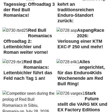
Tagessieg: Offroadtag 3
kehrt an
der Red Bull
traditionsreichen
Romaniacs!
Enduro-Standort
zurück:
Red Bull
AspangRace
Romaniacs
2026:
Offroadtag 2:
Verlosung einer KTM
Lettenbichler und
EXC-F 250 und mehr!
Roman weiter vorne!
Red Bull
Alles
Romaniacs:
angerichtet,
Lettenbichler führt das
für das Enduro4Kids
Feld nach Tag 1 an!
Wochenende am Red
Bull Ring!
Stark
Future
stellt die VARG MX und
EX Factory Editions