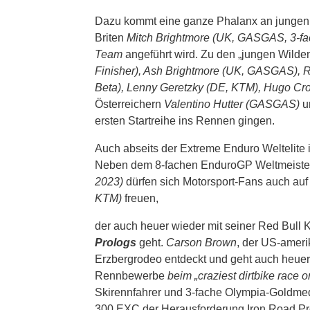
Dazu kommt eine ganze Phalanx an jungen u
Briten
Mitch Brightmore (UK, GASGAS, 3-fac
Team
angeführt wird. Zu den „jungen Wilde
Finisher), Ash Brightmore (UK, GASGAS), 
Beta), Lenny Geretzky (DE, KTM), Hugo Cro
Österreichern
Valentino Hutter (GASGAS)
u
ersten Startreihe ins Rennen gingen.
Auch abseits der Extreme Enduro Weltelite 
Neben dem 8-fachen EnduroGP Weltmeist
2023)
dürfen sich Motorsport-Fans auch au
KTM)
freuen,
der auch heuer wieder mit seiner Red Bull 
Prologs
geht.
Carson Brown
, der US-ameri
Erzbergrodeo entdeckt und geht auch heuer 
Rennbewerbe
beim „craziest dirtbike race o
Skirennfahrer und 3-fache Olympia-Goldmed
300 EXC der Herausforderung Iron Road Pr