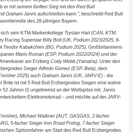
 er mit seinem fünften Sieg mit den Red Bull
d Graham Jarvis aufschließen kann.“
, beschreibt Red Bull
voritenrolle des 28-jährigen Bayern.
en sich sein KTM-Markenkollege
Trystan Hart (CAN, KTM,
ry Racing Superstar
Billy Bolt (UK, Podium 2023/2025, 6-
ot
Teodor Kabakchiev (BG, Podium 2025),
Großbritanniens
Spanier
Mario Roman (ESP, Podium 2022/2024) und
der
S-Amerikaner am Erzberg
Cody Webb (Yamaha)
. Unter den
rzbergrodeo Sieger
Alfredo Gomez (ESP, Beta),
dem
Finisher 2025)
auch
Graham Jarvis (UK, JARV-E)
- die
r Brite ist mit 5 Red Bull Erzbergrodeo Siegen eine wahre
 52 Jahren (!) ungebremst an der Weltspitze mit. Jarvis
tentwickeltem Elektromotorrad – und möchte auf der
JARV-
Finisher), Michael Walkner (AUT, GASGAS, 2-facher
RG, 5-facher Sieger Iron Road Prolog, 7-facher Sieger
ischen Spitzenfahrer am Start des Red Bull Erzbergrodeo.