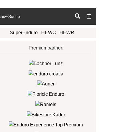
chiv+Suche
SuperEnduro
HEWC
HEWR
Premiumpartner: