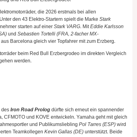
ektromotorräder, die 2026 erstmals bei allen
ter den 43 Elektro-Startern spielt die Marke
Stark
lnehmer starten auf einer
Stark VARG
. Mit
Eddie Karlsson
SA)
und
Sebastien Tortelli (FRA, 2-facher MX-
r aus Barcelona gleich vier Topfahrer mit zum Erzberg.
torräder beim Red Bull Erzbergrodeo im direkten Vergleich
 gehen werden.
g des
Iron Road Prolog
dürfte sich erneut ein spannender
, CFMOTO und KOVE entwickeln. Yamaha geht mit gleich
nahmesportler und Publikumsliebling
Pol Tarres (ESP)
wird
tierten Teamkollegen
Kevin Gallas (DE)
unterstützt. Beide