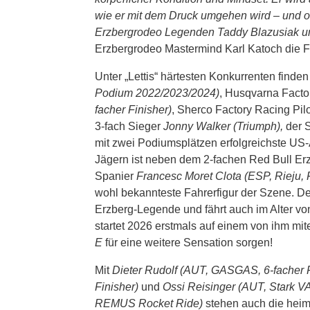
wie er mit dem Druck umgehen wird – und ob
Erzbergrodeo Legenden Taddy Blazusiak un
Erzbergrodeo Mastermind Karl Katoch die Fa
Unter „Lettis“ härtesten Konkurrenten find
Podium 2022/2023/2024)
, Husqvarna Facto
facher Finisher)
, Sherco Factory Racing Pil
3-fach Sieger
Jonny Walker (Triumph),
der 
mit zwei Podiumsplätzen erfolgreichste U
Jägern ist neben dem 2-fachen Red Bull E
Spanier
Francesc Moret Clota (ESP, Rieju, 
wohl bekannteste Fahrerfigur der Szene. De
Erzberg-Legende und fährt auch im Alter von
startet 2026 erstmals auf einem von ihm mi
E
für eine weitere Sensation sorgen!
Mit
Dieter Rudolf (AUT, GASGAS, 6-facher 
Finisher)
und
Ossi Reisinger (AUT, Stark VA
REMUS Rocket Ride)
stehen auch die heim