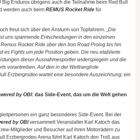
0
Big Enduros übrigens auch die Teilnahme beim Red Bull
d werden auch beim
REMUS Rocket Ride
für
och freut sich über den Ansturm von Topfahrern.
„Die
ässt uns spannende Entscheidungen in den einzelnen
emus Rocket Ride über den Iron Road Prolog bis hin
es Fights um jede Position geben. Die neu etablierte
eistungen dieser Ausnahmesportler widerspiegeln und die
s vorantreiben. Auf den in der Weltrangliste
Bull Erzbergrodeo wartet eine besondere Auszeichnung: ein
wered by OBI
: das Side-Event, das um die Welt gehen
gleitpersonen ein ganz besonderes Side-Event. Bei der
ered by OBI
versammelt Veranstalter Karl Katoch das
 Crew-Mitglieder und Besucher auf ihren Motorrädern zu
ull Erzbergrodeo Arena führt Karl Katoch den Troß aus