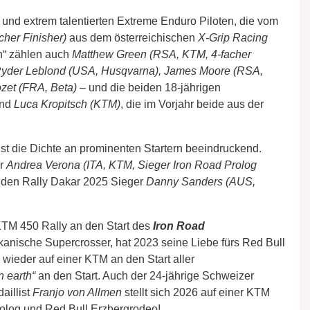
nd extrem talentierten Extreme Enduro Piloten, die vom
her Finisher)
aus dem österreichischen
X-Grip Racing
n“ zählen auch
Matthew Green (RSA, KTM, 4-facher
Ryder Leblond (USA, Husqvarna), James Moore (RSA,
zet (FRA, Beta)
– und die beiden 18-jährigen
nd
Luca Kropitsch (KTM)
, die im Vorjahr beide aus der
ist die Dichte an prominenten Startern beeindruckend.
er
Andrea Verona (ITA, KTM, Sieger Iron Road Prolog
f den Rally Dakar 2025 Sieger
Danny Sanders (AUS,
KTM 450 Rally an den Start des
Iron Road
kanische Supercrosser, hat 2023 seine Liebe fürs Red Bull
wieder auf einer KTM an den Start aller
n earth“
an den Start. Auch der 24-jährige Schweizer
aillist
Franjo von Allmen
stellt sich 2026 auf einer KTM
olog und Red Bull Erzbergrodeo!