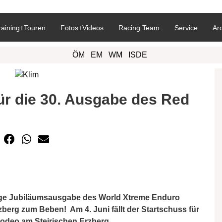
raining+Touren
Fotos+Videos
Racing Team
Service
Ar
ÖM
EM
WM
ISDE
für die 30. Ausgabe des Red
rige Jubiläumsausgabe des World Xtreme Enduro
Erzberg zum Beben!
Am 4. Juni fällt der Startschuss für
rodeo am Steirischen Erzberg.