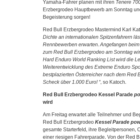
Yamaha-Fahrer planen mit ihren
Tenere 70
Erzbergrodeo Hauptbewerb am Sonntag un
Begeisterung sorgen!
Red Bull Erzbergrodeo Mastermind Karl Kat
Dichte an internationalen Spitzenfahrern l
Rennbewerben erwarten. Angefangen beim R
zum Red Bull Erzbergrodeo am Sonntag wird 
Hard Enduro World Ranking List wird die L
Weiterentwicklung des Extreme Enduro Sport
bestplazierten Österreicher nach dem Red 
Scheck über 1.000 Euro! “
, so Katoch.
Red Bull Erzbergrodeo Kessel Parade
po
wird
Am Freitag erwartet alle Teilnehmer und Be
Red Bull Erzbergrodeo
Kessel Parade pow
gesamte Starterfeld, ihre Begleitpersonen,
einer riesigen Fahrerparade. Von der Red B