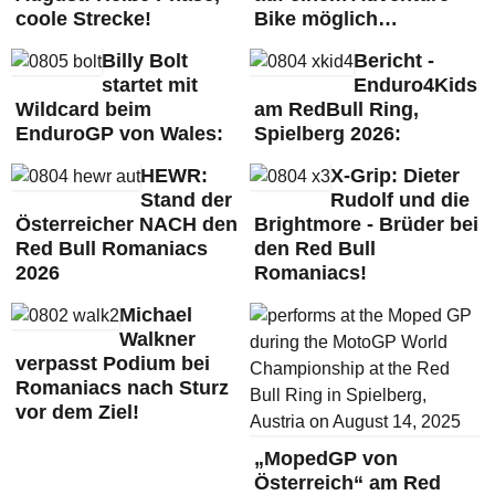
coole Strecke!
Bike möglich…
Billy Bolt
Bericht -
startet mit
Enduro4Kids
Wildcard beim
am RedBull Ring,
EnduroGP von Wales:
Spielberg 2026:
HEWR:
X-Grip: Dieter
Stand der
Rudolf und die
Österreicher NACH den
Brightmore - Brüder bei
Red Bull Romaniacs
den Red Bull
2026
Romaniacs!
Michael
Walkner
verpasst Podium bei
Romaniacs nach Sturz
vor dem Ziel!
„MopedGP von
Österreich“ am Red