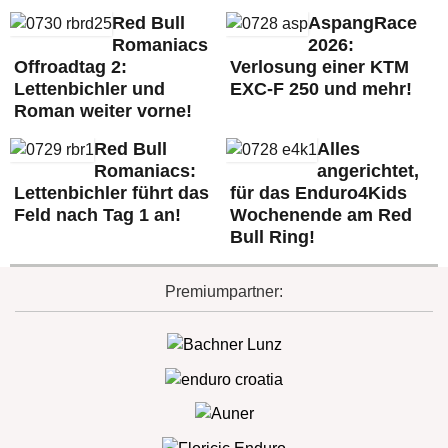
Red Bull
AspangRace
Romaniacs
2026:
Offroadtag 2:
Verlosung einer KTM
Lettenbichler und
EXC-F 250 und mehr!
Roman weiter vorne!
Red Bull
Alles
Romaniacs:
angerichtet,
Lettenbichler führt das
für das Enduro4Kids
Feld nach Tag 1 an!
Wochenende am Red
Bull Ring!
Premiumpartner: