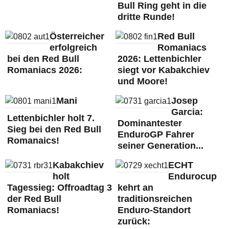
Bull Ring geht in die
dritte Runde!
Österreicher
Red Bull
erfolgreich
Romaniacs
bei den Red Bull
2026: Lettenbichler
Romaniacs 2026:
siegt vor Kabakchiev
und Moore!
Mani
Josep
Garcia:
Lettenbichler holt 7.
Dominantester
Sieg bei den Red Bull
EnduroGP Fahrer
Romanaics!
seiner Generation...
Kabakchiev
ECHT
holt
Endurocup
Tagessieg: Offroadtag 3
kehrt an
der Red Bull
traditionsreichen
Romaniacs!
Enduro-Standort
zurück: