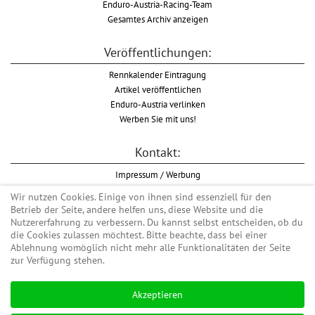
Enduro-Austria-Racing-Team
Gesamtes Archiv anzeigen
Veröffentlichungen:
Rennkalender Eintragung
Artikel veröffentlichen
Enduro-Austria verlinken
Werben Sie mit uns!
Kontakt:
Impressum / Werbung
Datenschutzinformation
Wir nutzen Cookies. Einige von ihnen sind essenziell für den
Informationspflicht WKO
Betrieb der Seite, andere helfen uns, diese Website und die
AGB
Nutzererfahrung zu verbessern. Du kannst selbst entscheiden, ob du
die Cookies zulassen möchtest. Bitte beachte, dass bei einer
Ablehnung womöglich nicht mehr alle Funktionalitäten der Seite
zur Verfügung stehen.
Begriff "Enduro" auf Wikipedia
Akzeptieren
#enduroaustria, #wirlebenenduro #enduroaustriaracingteam
Enduro-Austria, Enduro, Endurosport, Endurocross, Endurotraining, Endurotouren,