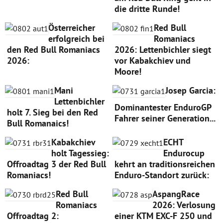
die dritte Runde!
Österreicher
Red Bull
erfolgreich bei
Romaniacs
den Red Bull Romaniacs
2026: Lettenbichler siegt
2026:
vor Kabakchiev und
Moore!
Mani
Josep Garcia:
Lettenbichler
Dominantester EnduroGP
holt 7. Sieg bei den Red
Fahrer seiner Generation...
Bull Romanaics!
Kabakchiev
ECHT
holt Tagessieg:
Endurocup
Offroadtag 3 der Red Bull
kehrt an traditionsreichen
Romaniacs!
Enduro-Standort zurück:
Red Bull
AspangRace
Romaniacs
2026: Verlosung
Offroadtag 2:
einer KTM EXC-F 250 und