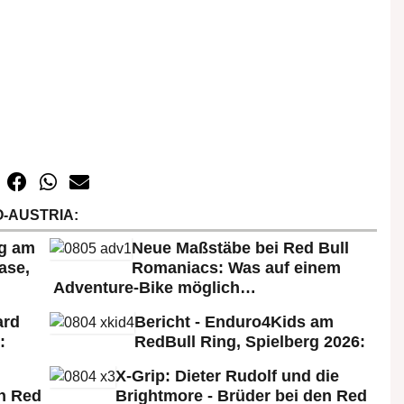
-AUSTRIA:
rg am
Neue Maßstäbe bei Red Bull
ase,
Romaniacs: Was auf einem
Adventure-Bike möglich…
ard
Bericht - Enduro4Kids am
:
RedBull Ring, Spielberg 2026:
X-Grip: Dieter Rudolf und die
n Red
Brightmore - Brüder bei den Red