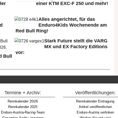
ler
einer KTM EXC-F 250 und mehr!
Alles angerichtet, für das
ld
Enduro4Kids Wochenende am
Red Bull Ring!
Stark Future stellt die VARG
MX und EX Factory Editions
vor:
 Bull
Termine + Archiv:
Veröffentlichungen:
2026
Rennkalender
Rennkalender Eintragung
Rennkalender 2025
Artikel veröffentlichen
Enduro-Austria-Racing-Team
Enduro-Austria verlinken
Gesamtes Archiv anzeigen
Werben Sie mit uns!