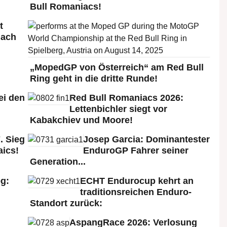
Bull Romaniacs!
t
nach
„MopedGP von Österreich“ am Red Bull
Ring geht in die dritte Runde!
ei den
Red Bull Romaniacs 2026:
:
Lettenbichler siegt vor
Kabakchiev und Moore!
. Sieg
Josep Garcia: Dominantester
aics!
EnduroGP Fahrer seiner
Generation...
g:
ECHT Endurocup kehrt an
traditionsreichen Enduro-
Standort zurück:
AspangRace 2026: Verlosung