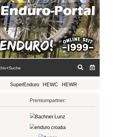
chiv+Suche
SuperEnduro
HEWC
HEWR
Premiumpartner: