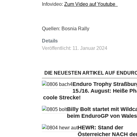
Infovideo:
Zum Video auf Youtube
Quellen: Bosnia Rally
Details
Veröffentlicht: 11. Januar 2024
DIE NEUESTEN ARTIKEL AUF ENDURO
Enduro Trophy Straßbu
15./16. August: Heiße Ph
coole Strecke!
Billy Bolt startet mit Wildc
beim EnduroGP von Wales
HEWR: Stand der
Österreicher NACH de