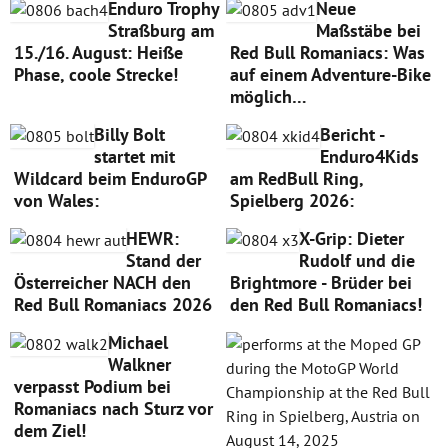
Enduro Trophy
Neue
Straßburg am
Maßstäbe bei
15./16. August: Heiße
Red Bull Romaniacs: Was
Phase, coole Strecke!
auf einem Adventure-Bike
möglich…
Billy Bolt
Bericht -
startet mit
Enduro4Kids
Wildcard beim EnduroGP
am RedBull Ring,
von Wales:
Spielberg 2026:
HEWR:
X-Grip: Dieter
Stand der
Rudolf und die
Österreicher NACH den
Brightmore - Brüder bei
Red Bull Romaniacs 2026
den Red Bull Romaniacs!
Michael
Walkner
verpasst Podium bei
Romaniacs nach Sturz vor
dem Ziel!