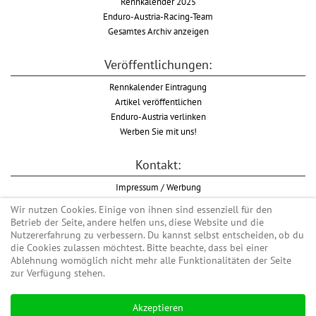
Rennkalender 2025
Enduro-Austria-Racing-Team
Gesamtes Archiv anzeigen
Veröffentlichungen:
Rennkalender Eintragung
Artikel veröffentlichen
Enduro-Austria verlinken
Werben Sie mit uns!
Kontakt:
Impressum / Werbung
Datenschutzinformation
Wir nutzen Cookies. Einige von ihnen sind essenziell für den
Informationspflicht WKO
Betrieb der Seite, andere helfen uns, diese Website und die
AGB
Nutzererfahrung zu verbessern. Du kannst selbst entscheiden, ob du
die Cookies zulassen möchtest. Bitte beachte, dass bei einer
Ablehnung womöglich nicht mehr alle Funktionalitäten der Seite
zur Verfügung stehen.
Begriff "Enduro" auf Wikipedia
Akzeptieren
#enduroaustria, #wirlebenenduro #enduroaustriaracingteam