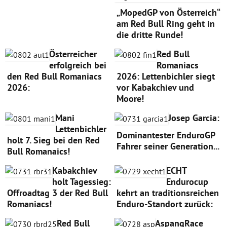
„MopedGP von Österreich“
am Red Bull Ring geht in
die dritte Runde!
Österreicher
Red Bull
erfolgreich bei
Romaniacs
den Red Bull Romaniacs
2026: Lettenbichler siegt
2026:
vor Kabakchiev und
Moore!
Mani
Josep Garcia:
Lettenbichler
Dominantester EnduroGP
holt 7. Sieg bei den Red
Fahrer seiner Generation...
Bull Romanaics!
Kabakchiev
ECHT
holt Tagessieg:
Endurocup
Offroadtag 3 der Red Bull
kehrt an traditionsreichen
Romaniacs!
Enduro-Standort zurück:
Red Bull
AspangRace