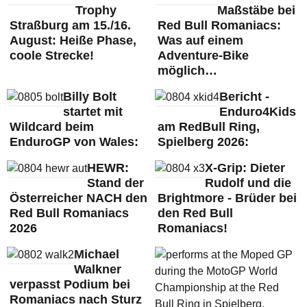
Trophy
Maßstäbe bei
Straßburg am 15./16.
Red Bull Romaniacs:
August: Heiße Phase,
Was auf einem
coole Strecke!
Adventure-Bike
möglich…
Billy Bolt
Bericht -
startet mit
Enduro4Kids
Wildcard beim
am RedBull Ring,
EnduroGP von Wales:
Spielberg 2026:
HEWR:
X-Grip: Dieter
Stand der
Rudolf und die
Österreicher NACH den
Brightmore - Brüder bei
Red Bull Romaniacs
den Red Bull
2026
Romaniacs!
Michael
Walkner
verpasst Podium bei
Romaniacs nach Sturz