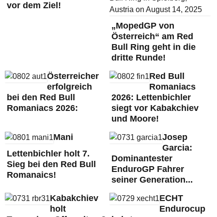
vor dem Ziel!
„MopedGP von
Österreich“ am Red
Bull Ring geht in die
dritte Runde!
Österreicher
Red Bull
erfolgreich
Romaniacs
bei den Red Bull
2026: Lettenbichler
Romaniacs 2026:
siegt vor Kabakchiev
und Moore!
Mani
Josep
Garcia:
Lettenbichler holt 7.
Dominantester
Sieg bei den Red Bull
EnduroGP Fahrer
Romanaics!
seiner Generation...
Kabakchiev
ECHT
holt
Endurocup