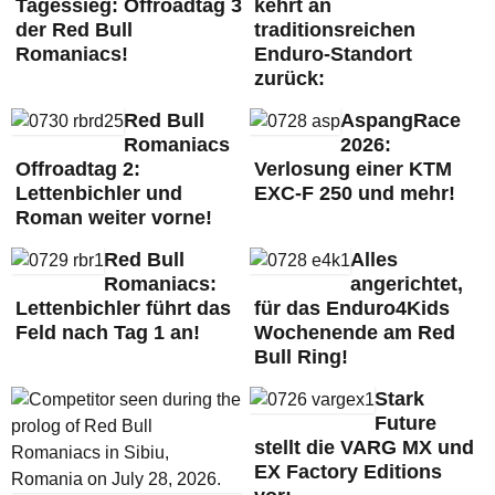
Tagessieg: Offroadtag 3
kehrt an
der Red Bull
traditionsreichen
Romaniacs!
Enduro-Standort
zurück:
Red Bull
AspangRace
Romaniacs
2026:
Offroadtag 2:
Verlosung einer KTM
Lettenbichler und
EXC-F 250 und mehr!
Roman weiter vorne!
Red Bull
Alles
Romaniacs:
angerichtet,
Lettenbichler führt das
für das Enduro4Kids
Feld nach Tag 1 an!
Wochenende am Red
Bull Ring!
Stark
Future
stellt die VARG MX und
EX Factory Editions