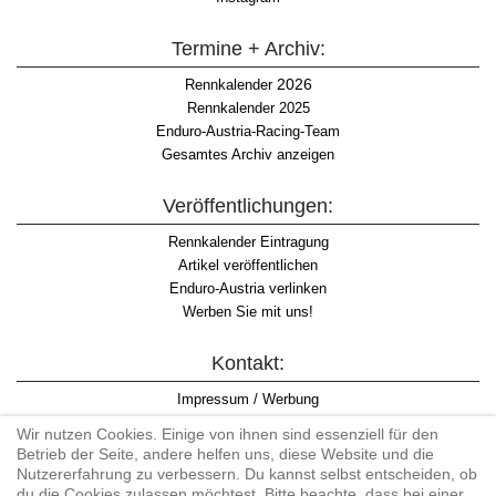
Termine + Archiv:
2026
Rennkalender
Rennkalender 2025
Enduro-Austria-Racing-Team
Gesamtes Archiv anzeigen
Veröffentlichungen:
Rennkalender Eintragung
Artikel veröffentlichen
Enduro-Austria verlinken
Werben Sie mit uns!
Kontakt:
Impressum / Werbung
Datenschutzinformation
Wir nutzen Cookies. Einige von ihnen sind essenziell für den
Informationspflicht WKO
Betrieb der Seite, andere helfen uns, diese Website und die
AGB
Nutzererfahrung zu verbessern. Du kannst selbst entscheiden, ob
du die Cookies zulassen möchtest. Bitte beachte, dass bei einer