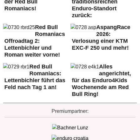
der Red Bull
traditionsreichen
Romaniacs!
Enduro-Standort
zurück:
Red Bull
AspangRace
Romaniacs
2026:
Offroadtag 2:
Verlosung einer KTM
Lettenbichler und
EXC-F 250 und mehr!
Roman weiter vorne!
Red Bull
Alles
Romaniacs:
angerichtet,
Lettenbichler führt das
für das Enduro4Kids
Feld nach Tag 1 an!
Wochenende am Red
Bull Ring!
Premiumpartner: