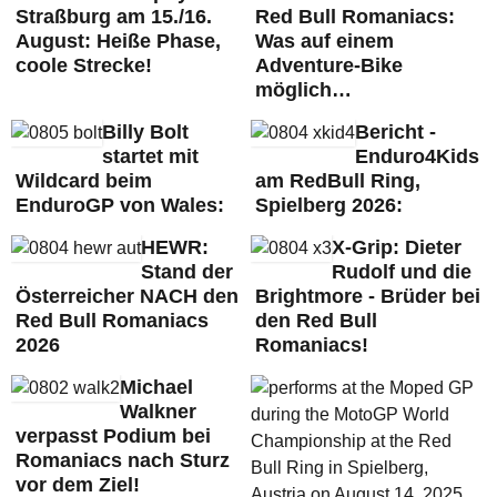
Straßburg am 15./16.
Red Bull Romaniacs:
August: Heiße Phase,
Was auf einem
coole Strecke!
Adventure-Bike
möglich…
Billy Bolt
Bericht -
startet mit
Enduro4Kids
Wildcard beim
am RedBull Ring,
EnduroGP von Wales:
Spielberg 2026:
HEWR:
X-Grip: Dieter
Stand der
Rudolf und die
Österreicher NACH den
Brightmore - Brüder bei
Red Bull Romaniacs
den Red Bull
2026
Romaniacs!
Michael
Walkner
verpasst Podium bei
Romaniacs nach Sturz
vor dem Ziel!