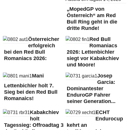
„MopedGP von
Österreich“ am Red
Bull Ring geht in die
dritte Runde!
Österreicher
Red Bull
erfolgreich
Romaniacs
bei den Red Bull
2026: Lettenbichler
Romaniacs 2026:
siegt vor Kabakchiev
und Moore!
Mani
Josep
Garcia:
Lettenbichler holt 7.
Dominantester
Sieg bei den Red Bull
EnduroGP Fahrer
Romanaics!
seiner Generation...
Kabakchiev
ECHT
holt
Endurocup
Tagessieg: Offroadtag 3
kehrt an