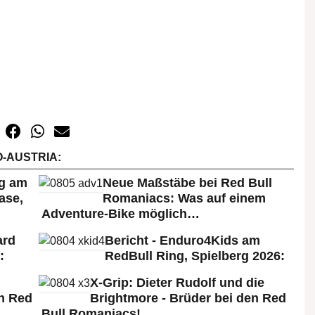
-AUSTRIA:
rg am
Neue Maßstäbe bei Red Bull
ase,
Romaniacs: Was auf einem
Adventure-Bike möglich…
ard
Bericht - Enduro4Kids am
:
RedBull Ring, Spielberg 2026:
X-Grip: Dieter Rudolf und die
n Red
Brightmore - Brüder bei den Red
Bull Romaniacs!