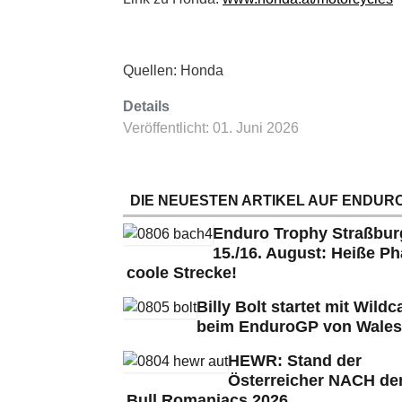
Quellen: Honda
Details
Veröffentlicht: 01. Juni 2026
DIE NEUESTEN ARTIKEL AUF ENDURO
Enduro Trophy Straßbu
15./16. August: Heiße Ph
coole Strecke!
Billy Bolt startet mit Wildc
beim EnduroGP von Wales
HEWR: Stand der
Österreicher NACH de
Bull Romaniacs 2026