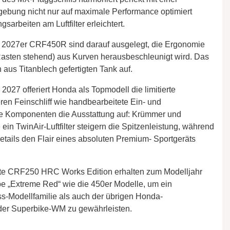
ebung nicht nur auf maximale Performance optimiert
arbeiten am Luftfilter erleichtert.
r 2027er CRF450R sind darauf ausgelegt, die Ergonomie
 Rasten stehend) aus Kurven herausbeschleunigt wird. Das
 aus Titanblech gefertigten Tank auf.
027 offeriert Honda als Topmodell die limitierte
n Feinschliff wie handbearbeitete Ein- und
ve Komponenten die Ausstattung auf: Krümmer und
n TwinAir-Luftfilter steigern die Spitzenleistung, während
tails den Flair eines absoluten Premium- Sportgeräts
e CRF250 HRC Works Edition erhalten zum Modelljahr
rbe „Extreme Red“ wie die 450er Modelle, um ein
ss-Modellfamilie als auch der übrigen Honda-
der Superbike-WM zu gewährleisten.