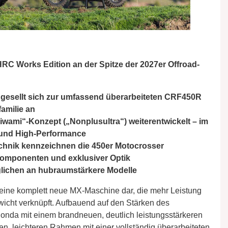
 Works Edition an der Spitze der 2027er Offroad-
gesellt sich zur umfassend überarbeiteten CRF450R
amilie an
wami“-Konzept („Nonplusultra“) weiterentwickelt – im
 und High-Performance
hnik kennzeichnen die 450er Motocrosser
 Komponenten und exklusiver Optik
lichen an hubraumstärkere Modelle
eine komplett neue MX-Maschine dar, die mehr Leistung
icht verknüpft. Aufbauend auf den Stärken des
onda mit einem brandneuen, deutlich leistungsstärkeren
ten, leichteren Rahmen mit einer vollständig überarbeiteten