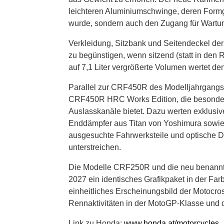
leichteren Aluminiumschwinge, deren Formg
wurde, sondern auch den Zugang für Wartungs
Verkleidung, Sitzbank und Seitendeckel de
zu begünstigen, wenn sitzend (statt in den
auf 7,1 Liter vergrößerte Volumen wertet den
Parallel zur CRF450R des Modelljahrgangs 2
CRF450R HRC Works Edition, die besondere
Auslasskanäle bietet. Dazu werten exklusi
Enddämpfer aus Titan von Yoshimura sowie ei
ausgesuchte Fahrwerksteile und optische De
unterstreichen.
Die Modelle CRF250R und die neu benannt
2027 ein identisches Grafikpaket in der Fa
einheitliches Erscheinungsbild der Motocro
Rennaktivitäten in der MotoGP-Klasse und 
Link zu Honda:
www.honda.at/motorcycles