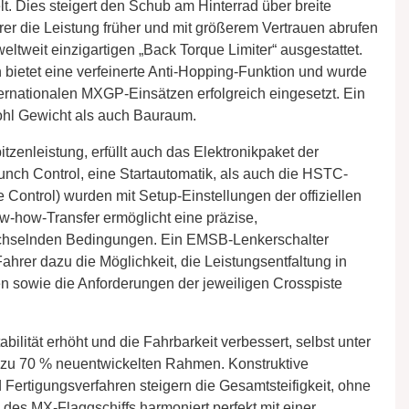
t. Dies steigert den Schub am Hinterrad über breite
er die Leistung früher und mit größerem Vertrauen abrufen
tweit einzigartigen „Back Torque Limiter“ ausgestattet.
bietet eine verfeinerte Anti-Hopping-Funktion und wurde
nationalen MXGP-Einsätzen erfolgreich eingesetzt. Ein
ohl Gewicht als auch Bauraum.
tzenleistung, erfüllt auch das Elektronikpaket der
h Control, eine Startautomatik, als auch die HSTC-
 Control) wurden mit Setup-Einstellungen der offiziellen
how-Transfer ermöglicht eine präzise,
chselnden Bedingungen. Ein EMSB-Lenkerschalter
hrer dazu die Möglichkeit, die Leistungsentfaltung in
ben sowie die Anforderungen der jeweiligen Crosspiste
bilität erhöht und die Fahrbarkeit verbessert, selbst unter
 zu 70 % neuentwickelten Rahmen. Konstruktive
d Fertigungsverfahren steigern die Gesamtsteifigkeit, ohne
es MX-Flaggschiffs harmoniert perfekt mit einer