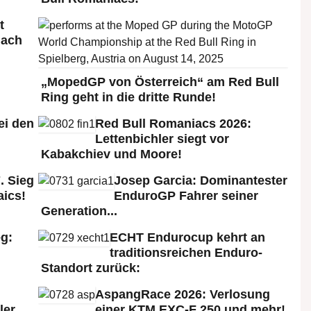
t
nach
„MopedGP von Österreich“ am Red Bull
Ring geht in die dritte Runde!
ei den
Red Bull Romaniacs 2026:
:
Lettenbichler siegt vor
Kabakchiev und Moore!
. Sieg
Josep Garcia: Dominantester
aics!
EnduroGP Fahrer seiner
Generation...
g:
ECHT Endurocup kehrt an
traditionsreichen Enduro-
Standort zurück:
AspangRace 2026: Verlosung
ler
einer KTM EXC-F 250 und mehr!