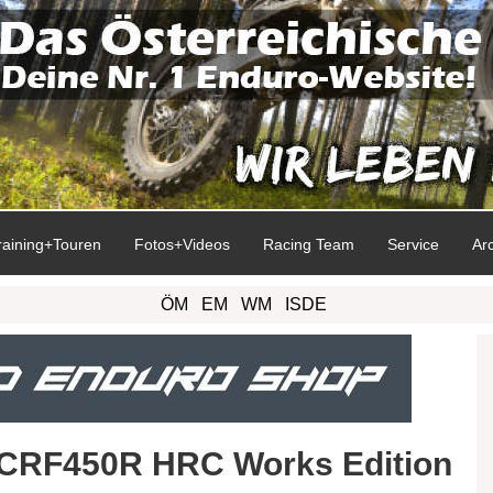
raining+Touren
Fotos+Videos
Racing Team
Service
Ar
ÖM
EM
WM
ISDE
CRF450R HRC Works Edition