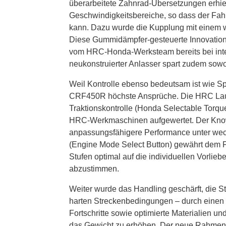
überarbeitete Zahnrad-Übersetzungen erhiel
Geschwindigkeitsbereiche, so dass der Fahr
kann. Dazu wurde die Kupplung mit einem wel
Diese Gummidämpfer-gesteuerte Innovation 
vom HRC-Honda-Werksteam bereits bei inter
neukonstruierter Anlasser spart zudem sow
Weil Kontrolle ebenso bedeutsam ist wie Spi
CRF450R höchste Ansprüche. Die HRC Launc
Traktionskontrolle (Honda Selectable Torque
HRC-Werkmaschinen aufgewertet. Der Know-
anpassungsfähigere Performance unter we
(Engine Mode Select Button) gewährt dem Fa
Stufen optimal auf die individuellen Vorlie
abzustimmen.
Weiter wurde das Handling geschärft, die Sta
harten Streckenbedingungen – durch einen
Fortschritte sowie optimierte Materialien un
das Gewicht zu erhöhen. Der neue Rahmen d