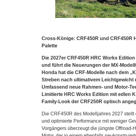
Cross-Könige: CRF450R und CRF450R HRC
Palette
Die 2027er CRF450R HRC Works Edition 
und führt die Neuerungen der MX-Modellf
Honda hat die CRF-Modelle nach dem „Ki
Streben nach ultimativem Leichtgewicht
Umfassend neue Rahmen- und Motor-Tec
Limitierte HRC Works Edition mit edlen
Family-Look der CRF250R optisch angeg
Die CRF450R des Modelljahres 2027 stellt 
und optimierte Performance mit weniger Gew
Vorgängers überzeugt die jüngste Offroad-H
Motor, der in einem ebenfalls neukonstruier