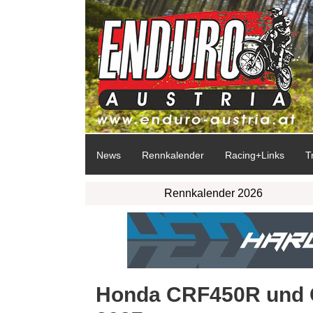
News
Rennkalender
Racing+Links
T
Rennkalender 2026
Honda CRF450R und 