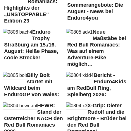
Romaniacs:
Sommerangebote: Die
Highlights der
August - News bei
„UNSTOPPABLE“
Enduro4you
Edition 23
Enduro
Neue
Trophy
Maßstäbe bei
Straßburg am 15./16.
Red Bull Romaniacs:
August: Heiße Phase,
Was auf einem
coole Strecke!
Adventure-Bike
möglich…
Billy Bolt
Bericht -
startet mit
Enduro4Kids
Wildcard beim
am RedBull Ring,
EnduroGP von Wales:
Spielberg 2026:
HEWR:
X-Grip: Dieter
Stand der
Rudolf und die
Österreicher NACH den
Brightmore - Brüder bei
Red Bull Romaniacs
den Red Bull