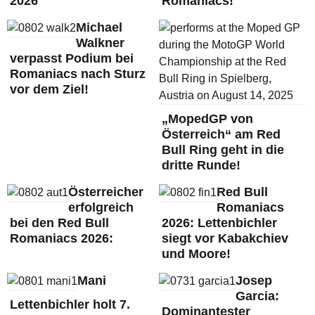
2026
Romaniacs!
Michael
Walkner
verpasst Podium bei
Romaniacs nach Sturz
vor dem Ziel!
„MopedGP von
Österreich“ am Red
Bull Ring geht in die
dritte Runde!
Österreicher
Red Bull
erfolgreich
Romaniacs
bei den Red Bull
2026: Lettenbichler
Romaniacs 2026:
siegt vor Kabakchiev
und Moore!
Mani
Josep
Garcia:
Lettenbichler holt 7.
Dominantester