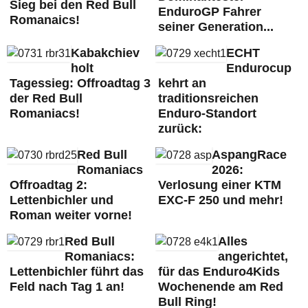
Sieg bei den Red Bull
EnduroGP Fahrer
Romanaics!
seiner Generation...
Kabakchiev
ECHT
holt
Endurocup
Tagessieg: Offroadtag 3
kehrt an
der Red Bull
traditionsreichen
Romaniacs!
Enduro-Standort
zurück:
Red Bull
AspangRace
Romaniacs
2026:
Offroadtag 2:
Verlosung einer KTM
Lettenbichler und
EXC-F 250 und mehr!
Roman weiter vorne!
Red Bull
Alles
Romaniacs:
angerichtet,
Lettenbichler führt das
für das Enduro4Kids
Feld nach Tag 1 an!
Wochenende am Red
Bull Ring!