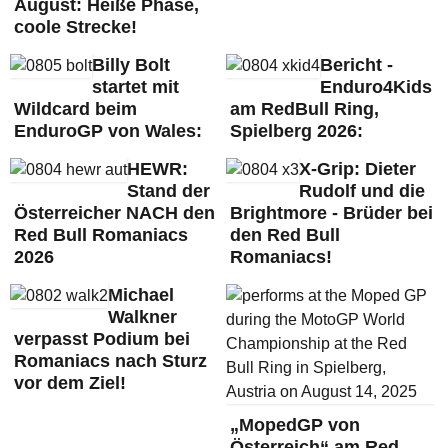
August: Heiße Phase,
coole Strecke!
Billy Bolt
Bericht -
startet mit
Enduro4Kids
Wildcard beim
am RedBull Ring,
EnduroGP von Wales:
Spielberg 2026:
HEWR:
X-Grip: Dieter
Stand der
Rudolf und die
Österreicher NACH den
Brightmore - Brüder bei
Red Bull Romaniacs
den Red Bull
2026
Romaniacs!
Michael
Walkner
verpasst Podium bei
Romaniacs nach Sturz
vor dem Ziel!
„MopedGP von
Österreich“ am Red