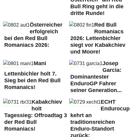
Bull Ring geht in die
dritte Runde!
Österreicher
Red Bull
erfolgreich
Romaniacs
bei den Red Bull
2026: Lettenbichler
Romaniacs 2026:
siegt vor Kabakchiev
und Moore!
Mani
Josep
Garcia:
Lettenbichler holt 7.
Dominantester
Sieg bei den Red Bull
EnduroGP Fahrer
Romanaics!
seiner Generation...
Kabakchiev
ECHT
holt
Endurocup
Tagessieg: Offroadtag 3
kehrt an
der Red Bull
traditionsreichen
Romaniacs!
Enduro-Standort
zurück: