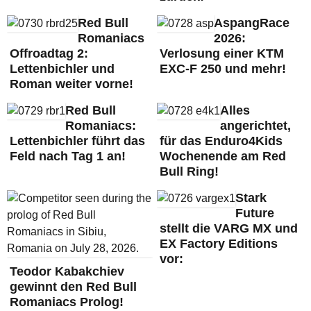
Red Bull
AspangRace
Romaniacs
2026:
Offroadtag 2:
Verlosung einer KTM
Lettenbichler und
EXC-F 250 und mehr!
Roman weiter vorne!
Red Bull
Alles
Romaniacs:
angerichtet,
Lettenbichler führt das
für das Enduro4Kids
Feld nach Tag 1 an!
Wochenende am Red
Bull Ring!
Stark
Future
stellt die VARG MX und
EX Factory Editions
vor:
Teodor Kabakchiev
gewinnt den Red Bull
Romaniacs Prolog!