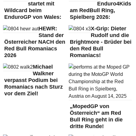
startet mit
Enduro4Kids
Wildcard beim
am RedBull Ring,
EnduroGP von Wales:
Spielberg 2026:
HEWR:
X-Grip: Dieter
Stand der
Rudolf und die
Österreicher NACH den
Brightmore - Brüder bei
Red Bull Romaniacs
den Red Bull
2026
Romaniacs!
Michael
Walkner
verpasst Podium bei
Romaniacs nach Sturz
vor dem Ziel!
„MopedGP von
Österreich“ am Red
Bull Ring geht in die
dritte Runde!