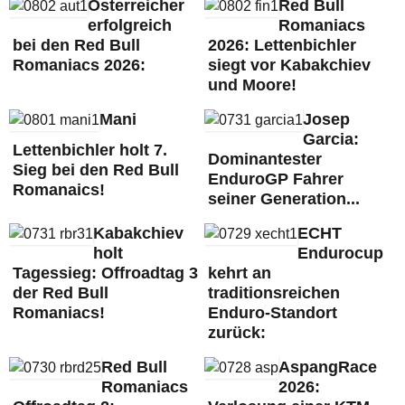
Österreicher
Red Bull
erfolgreich
Romaniacs
bei den Red Bull
2026: Lettenbichler
Romaniacs 2026:
siegt vor Kabakchiev
und Moore!
Mani
Josep
Garcia:
Lettenbichler holt 7.
Dominantester
Sieg bei den Red Bull
EnduroGP Fahrer
Romanaics!
seiner Generation...
Kabakchiev
ECHT
holt
Endurocup
Tagessieg: Offroadtag 3
kehrt an
der Red Bull
traditionsreichen
Romaniacs!
Enduro-Standort
zurück:
Red Bull
AspangRace
Romaniacs
2026: