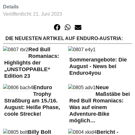
Details
Veröffentlicht: 21. Juni 2023
DIE NEUESTEN ARTIKEL AUF ENDURO-AUSTRIA:
Red Bull
Romaniacs:
Sommerangebote: Die
Highlights der
August - News bei
„UNSTOPPABLE“
Enduro4you
Edition 23
Enduro
Neue
Trophy
Maßstäbe bei
Straßburg am 15./16.
Red Bull Romaniacs:
August: Heiße Phase,
Was auf einem
coole Strecke!
Adventure-Bike
möglich…
Billy Bolt
Bericht -