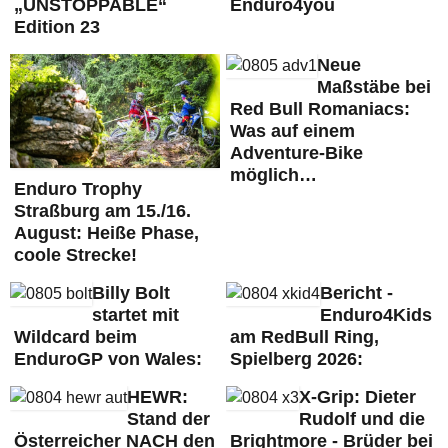
„UNSTOPPABLE“
Enduro4you
Edition 23
Neue
Maßstäbe bei
Red Bull Romaniacs:
Was auf einem
Adventure-Bike
möglich…
Enduro Trophy
Straßburg am 15./16.
August: Heiße Phase,
coole Strecke!
Billy Bolt
Bericht -
startet mit
Enduro4Kids
Wildcard beim
am RedBull Ring,
EnduroGP von Wales:
Spielberg 2026:
HEWR:
X-Grip: Dieter
Stand der
Rudolf und die
Österreicher NACH den
Brightmore - Brüder bei