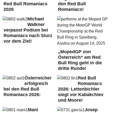
Red Bull Romaniacs
den Red Bull
2026
Romaniacs!
Michael
Walkner
verpasst Podium bei
Romaniacs nach Sturz
vor dem Ziel!
„MopedGP von
Österreich“ am Red
Bull Ring geht in die
dritte Runde!
Österreicher
Red Bull
erfolgreich
Romaniacs
bei den Red Bull
2026: Lettenbichler
Romaniacs 2026:
siegt vor Kabakchiev
und Moore!
Mani
Josep