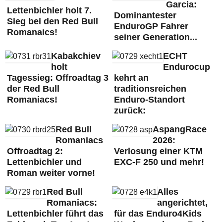
Garcia:
Lettenbichler holt 7.
Dominantester
Sieg bei den Red Bull
EnduroGP Fahrer
Romanaics!
seiner Generation...
Kabakchiev
ECHT
holt
Endurocup
Tagessieg: Offroadtag 3
kehrt an
der Red Bull
traditionsreichen
Romaniacs!
Enduro-Standort
zurück:
Red Bull
AspangRace
Romaniacs
2026:
Offroadtag 2:
Verlosung einer KTM
Lettenbichler und
EXC-F 250 und mehr!
Roman weiter vorne!
Red Bull
Alles
Romaniacs:
angerichtet,
Lettenbichler führt das
für das Enduro4Kids