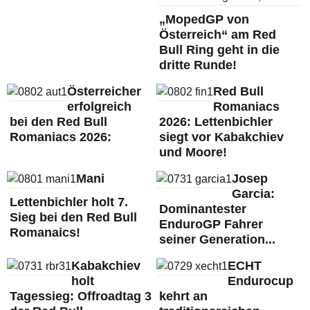
„MopedGP von
Österreich“ am Red
Bull Ring geht in die
dritte Runde!
Österreicher
Red Bull
erfolgreich
Romaniacs
bei den Red Bull
2026: Lettenbichler
Romaniacs 2026:
siegt vor Kabakchiev
und Moore!
Mani
Josep
Garcia:
Lettenbichler holt 7.
Dominantester
Sieg bei den Red Bull
EnduroGP Fahrer
Romanaics!
seiner Generation...
Kabakchiev
ECHT
holt
Endurocup
Tagessieg: Offroadtag 3
kehrt an