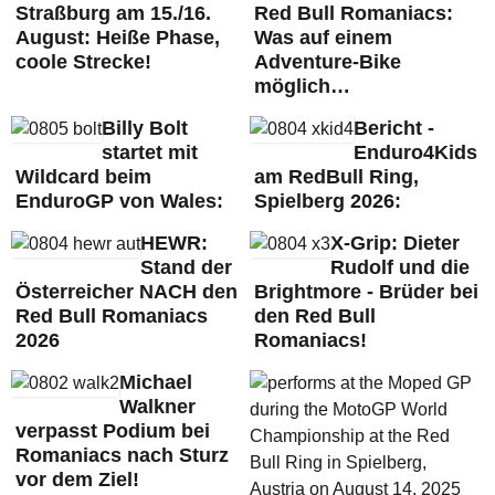
Straßburg am 15./16.
Red Bull Romaniacs:
August: Heiße Phase,
Was auf einem
coole Strecke!
Adventure-Bike
möglich…
Billy Bolt
Bericht -
startet mit
Enduro4Kids
Wildcard beim
am RedBull Ring,
EnduroGP von Wales:
Spielberg 2026:
HEWR:
X-Grip: Dieter
Stand der
Rudolf und die
Österreicher NACH den
Brightmore - Brüder bei
Red Bull Romaniacs
den Red Bull
2026
Romaniacs!
Michael
Walkner
verpasst Podium bei
Romaniacs nach Sturz
vor dem Ziel!