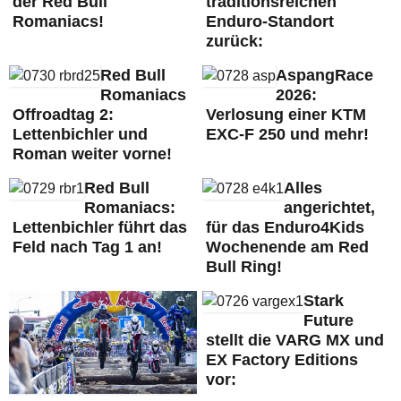
der Red Bull
traditionsreichen
Romaniacs!
Enduro-Standort
zurück:
Red Bull
AspangRace
Romaniacs
2026:
Offroadtag 2:
Verlosung einer KTM
Lettenbichler und
EXC-F 250 und mehr!
Roman weiter vorne!
Red Bull
Alles
Romaniacs:
angerichtet,
Lettenbichler führt das
für das Enduro4Kids
Feld nach Tag 1 an!
Wochenende am Red
Bull Ring!
Stark
Future
stellt die VARG MX und
EX Factory Editions
vor: