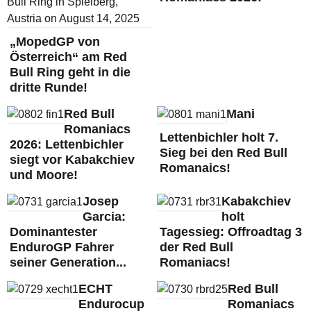
„MopedGP von
Österreich“ am Red
Bull Ring geht in die
dritte Runde!
Red Bull
Mani
Romaniacs
Lettenbichler holt 7.
2026: Lettenbichler
Sieg bei den Red Bull
siegt vor Kabakchiev
Romanaics!
und Moore!
Josep
Kabakchiev
Garcia:
holt
Dominantester
Tagessieg: Offroadtag 3
EnduroGP Fahrer
der Red Bull
seiner Generation...
Romaniacs!
ECHT
Red Bull
Endurocup
Romaniacs