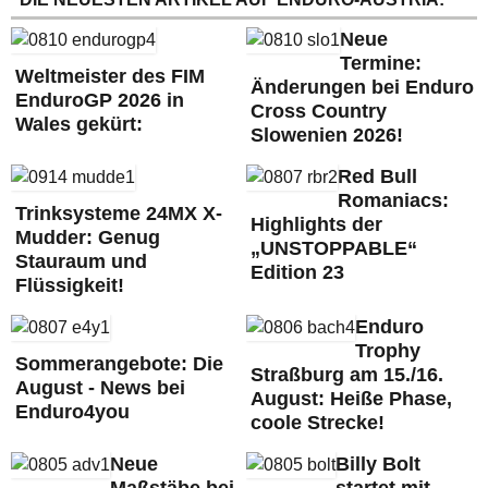
Neue
Termine:
Weltmeister des FIM
Änderungen bei Enduro
EnduroGP 2026 in
Cross Country
Wales gekürt:
Slowenien 2026!
Red Bull
Romaniacs:
Trinksysteme 24MX X-
Highlights der
Mudder: Genug
„UNSTOPPABLE“
Stauraum und
Edition 23
Flüssigkeit!
Enduro
Trophy
Sommerangebote: Die
Straßburg am 15./16.
August - News bei
August: Heiße Phase,
Enduro4you
coole Strecke!
Neue
Billy Bolt