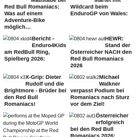
Maßstäbe bei
startet mit
Red Bull Romaniacs:
Wildcard beim
Was auf einem
EnduroGP von Wales:
Adventure-Bike
möglich…
Bericht -
HEWR:
Enduro4Kids
Stand der
am RedBull Ring,
Österreicher NACH den
Spielberg 2026:
Red Bull Romaniacs
2026
X-Grip: Dieter
Michael
Rudolf und die
Walkner
Brightmore - Brüder bei
verpasst Podium bei
den Red Bull
Romaniacs nach Sturz
Romaniacs!
vor dem Ziel!
Österreicher
erfolgreich
bei den Red Bull
Romaniacs 2026: